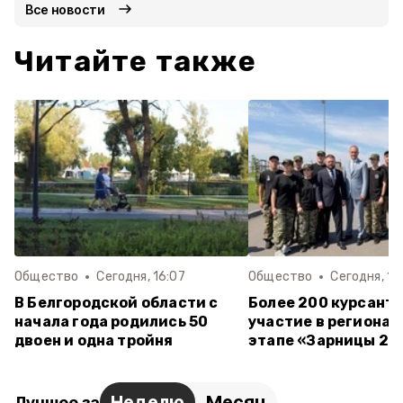
Все новости
Читайте также
Общество
Сегодня, 16:07
Общество
Сегодня, 11
В Белгородской области с
Более 200 курсант
начала года родились 50
участие в региона
двоен и одна тройня
этапе «Зарницы 2.
Неделю
Месяц
Лучшее за