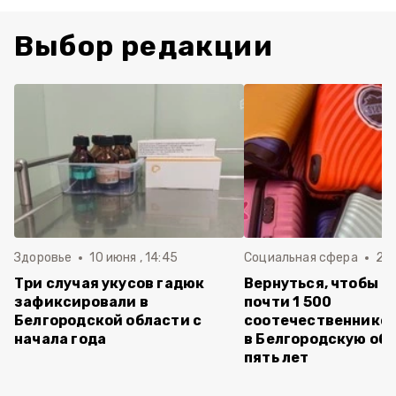
Выбор редакции
Здоровье
10 июня , 14:45
Социальная сфера
20 
Три случая укусов гадюк
Вернуться, чтобы о
зафиксировали в
почти 1 500
Белгородской области с
соотечественников
начала года
в Белгородскую обл
пять лет