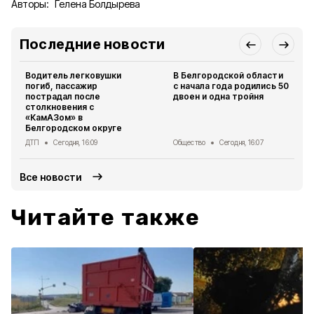
Авторы:
Гелена Болдырева
Последние новости
Водитель легковушки
В Белгородской области
погиб, пассажир
с начала года родились 50
пострадал после
двоен и одна тройня
столкновения с
«КамАЗом» в
Белгородском округе
ДТП
Сегодня, 16:09
Общество
Сегодня, 16:07
Все новости
Читайте также