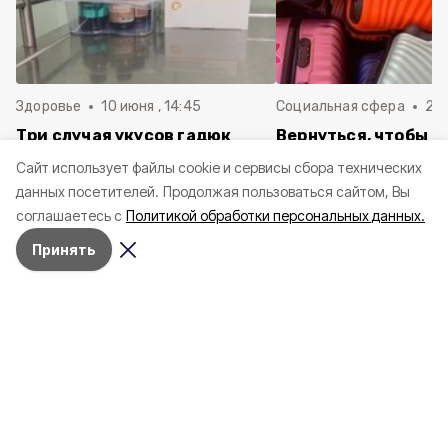
Здоровье
10 июня , 14:45
Социальная сфера
20 
Три случая укусов гадюк
Вернуться, чтобы о
зафиксировали в
почти 1 500
Cайт использует файлы cookie и сервисы сбора технических
Белгородской области с
соотечественников
данных посетителей.
Продолжая пользоваться сайтом, Вы
начала года
в Белгородскую обл
соглашаетесь с
Политикой обработки персональных данных.
пять лет
Принять