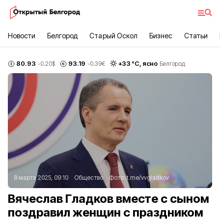
Новости
Белгород
Старый Оскол
Бизнес
Статьи
80.93
93.19
+
33
°С,
ясно
-0.20
$
-0.39
€
Белгород
8 марта 2025, 09:10
Общество
Фото:
t.me/vvgladkov
Вячеслав Гладков вместе с сыном
поздравил женщин с праздником