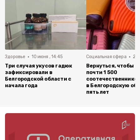
Здоровье
10 июня , 14:45
Социальная сфера
20 
Три случая укусов гадюк
Вернуться, чтобы о
зафиксировали в
почти 1 500
Белгородской области с
соотечественников
начала года
в Белгородскую обл
пять лет