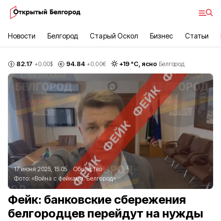
Новости
Белгород
Старый Оскол
Бизнес
Статьи
82.17
94.84
+
19
°С,
ясно
+0.00
$
+0.00
€
Белгород
17 июня 2025, 15:05
Общество
Фото:
«Война с фейками. Белгород»
Фейк: банковские сбережения
белгородцев перейдут на нужды