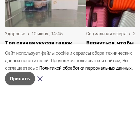
Здоровье
10 июня , 14:45
Социальная сфера
20 
Три случая укусов гадюк
Вернуться, чтобы о
зафиксировали в
почти 1 500
Cайт использует файлы cookie и сервисы сбора технических
Белгородской области с
соотечественников
данных посетителей.
Продолжая пользоваться сайтом, Вы
начала года
в Белгородскую обл
соглашаетесь с
Политикой обработки персональных данных.
пять лет
Принять