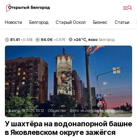
Новости
Белгород
Старый Оскол
Бизнес
Статьи
81.41
94.06
+
24
°С,
ясно
+0.48
$
+0.87
€
Белгород
8 августа 2025, 13:12
Общество
Фото:
vk.com/denis_golubnichy
У шахтёра на водонапорной башне
в Яковлевском округе зажёгся