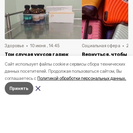
Здоровье
10 июня , 14:45
Социальная сфера
20 
Три случая укусов гадюк
Вернуться, чтобы о
зафиксировали в
почти 1 500
Cайт использует файлы cookie и сервисы сбора технических
Белгородской области с
соотечественников
данных посетителей.
Продолжая пользоваться сайтом, Вы
начала года
в Белгородскую обл
соглашаетесь с
Политикой обработки персональных данных.
пять лет
Принять