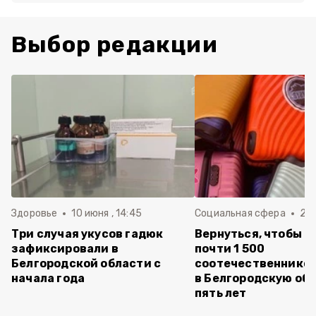
Выбор редакции
Здоровье
10 июня , 14:45
Социальная сфера
20 
Три случая укусов гадюк
Вернуться, чтобы о
зафиксировали в
почти 1 500
Белгородской области с
соотечественников
начала года
в Белгородскую обл
пять лет