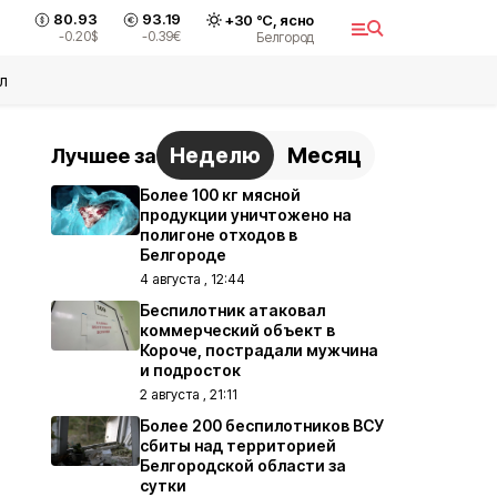
80.93
93.19
+
30
°С,
ясно
-0.20
$
-0.39
€
Белгород
л
Неделю
Месяц
Лучшее за
Более 100 кг мясной
продукции уничтожено на
полигоне отходов в
Белгороде
4 августа , 12:44
Беспилотник атаковал
коммерческий объект в
Короче, пострадали мужчина
и подросток
2 августа , 21:11
Более 200 беспилотников ВСУ
сбиты над территорией
Белгородской области за
сутки