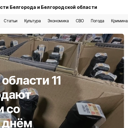
сти Белгорода и Белгородской области
Статьи
Культура
Экономика
СВО
Погода
Кримина
области 11
одают
и со
 днём