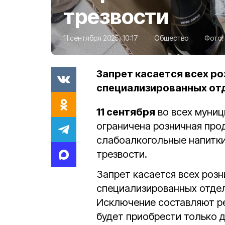
трезвости
11 сентября 2025, 10:17
Общество
Фото:
Запрет касается всех ро
специализированных от
11 сентября
во всех муниц
ограничена розничная про
слабоалкогольные напитки
трезвости.
Запрет касается всех розн
специализированных отде
Исключение составляют ре
будет приобрести только 