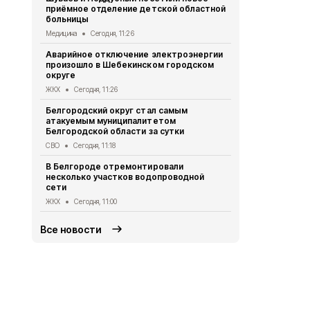
приёмное отделение детской областной
сутки
больницы
СВО
Сегодня
Медицина
Сегодня, 11:26
Почти 7 мл
Аварийное отключение электроэнергии
участников 
произошло в Шебекинском городском
2026 году
округе
Социальная сфер
ЖКХ
Сегодня, 11:26
Художестве
Белгородский округ стал самым
наилучшими
атакуемым муниципалитетом
презентова
Белгородской области за сутки
Культура
Сег
СВО
Сегодня, 11:18
Александр 
В Белгороде отремонтировали
военкором 
несколько участков водопроводной
Общество
Се
сети
ЖКХ
Сегодня, 11:00
Все новости