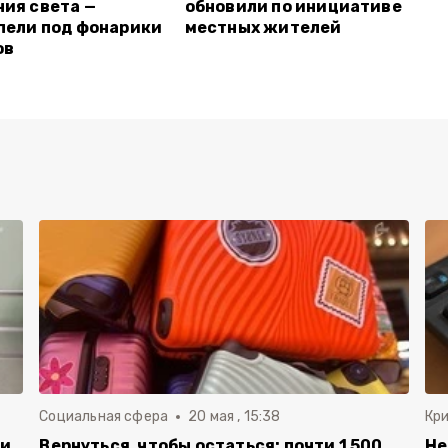
ия света —
обновили по инициативе
пели под фонарики
местных жителей
ов
Социальная сфера
20 мая , 15:38
Кр
ли
Вернуться, чтобы остаться: почти 1 500
Не