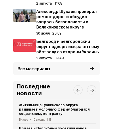
2 августа , 11:08
Александр Шуваев проверил
ремонт дорог и обсудил
вопросы безопасности в
Волоконовском округе
30 июля , 20:09
Белгород и Белгородский
округ подверглись ракетному
обстрелу со стороны Украины
2 августа , 09:49
Все материалы
Последние
новости
Жительница Губкинского округа
Необычные 
развивает молочную ферму благодаря
лесах Белг
социальному контракту
Экология
Сег
Бизнес
Сегодня, 11:31
17 человек 
Шуваев и Поддубный посетили новое
Белгородск