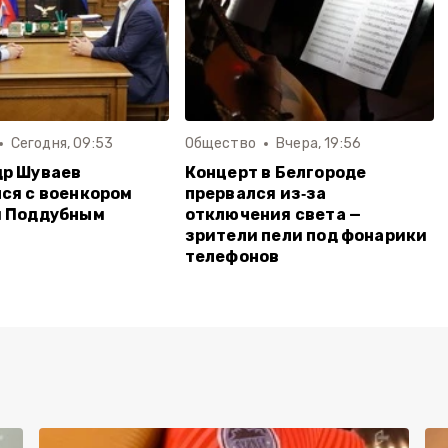
Сегодня, 09:53
Общество
Вчера, 19:56
др Шуваев
Концерт в Белгороде
ся с военкором
прервался из‑за
м Поддубным
отключения света —
зрители пели под фонарики
телефонов