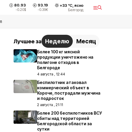
80.93
93.19
+
33
°С,
ясно
-0.20
$
-0.39
€
Белгород
л
Неделю
Месяц
Лучшее за
Более 100 кг мясной
продукции уничтожено на
полигоне отходов в
Белгороде
4 августа , 12:44
Беспилотник атаковал
коммерческий объект в
Короче, пострадали мужчина
и подросток
2 августа , 21:11
Более 200 беспилотников ВСУ
сбиты над территорией
Белгородской области за
сутки