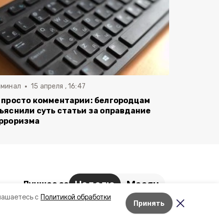
иминал
15 апреля , 16:47
 просто комментарии: белгородцам
ъяснили суть статьи за оправдание
рроризма
Неделю
Месяц
Лучшее за
лашаетесь с
Политикой обработки
Более 100 кг мясной
Принять
Лента новостей
продукции уничтожено на