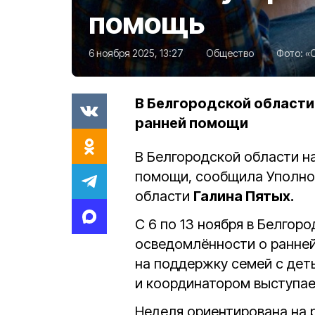
помощь
6 ноября 2025, 13:27
Общество
Фото:
«
В Белгородской области
ранней помощи
В Белгородской области н
помощи, сообщила Уполно
области
Галина Пятых.
С 6 по 13 ноября в Белгор
осведомлённости о ранне
на поддержку семей с деть
и координатором выступае
Неделя ориентирована на 