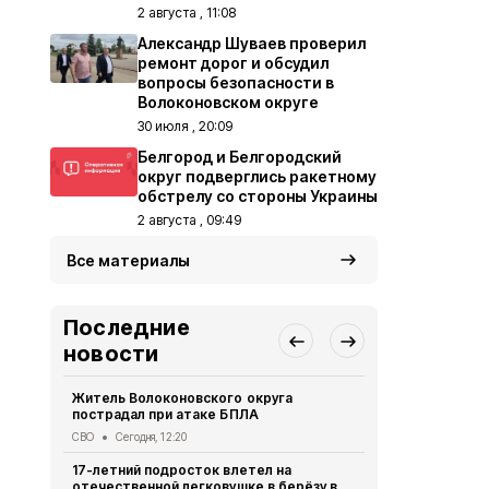
2 августа , 11:08
Александр Шуваев проверил
ремонт дорог и обсудил
вопросы безопасности в
Волоконовском округе
30 июля , 20:09
Белгород и Белгородский
округ подверглись ракетному
обстрелу со стороны Украины
2 августа , 09:49
Все материалы
Последние
новости
Житель Волоконовского округа
В Чернянке
пострадал при атаке БПЛА
детский са
СВО
Сегодня, 12:20
Образование
17-летний подросток влетел на
Жительница
отечественной легковушке в берёзу в
развивает 