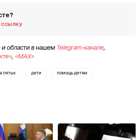
сте?
ссылку
 и области в нашем
Telegram-канале
,
кте»
,
«MAX»
а пятых
дети
помощь детям