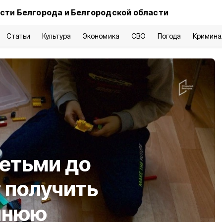
сти Белгорода и Белгородской области
Статьи
Культура
Экономика
СВО
Погода
Кримина
етьми до
т получить
ннюю