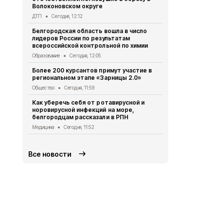
Волоконовском округе
социальном
ДТП
Сегодня, 12:12
Бизнес
Сегод
Белгородская область вошла в число
Шуваев и П
лидеров России по результатам
приёмное о
всероссийской контрольной по химии
больницы
Образование
Сегодня, 12:05
Медицина
Се
Более 200 курсантов примут участие в
Аварийное 
региональном этапе «Зарницы 2.0»
произошло 
округе
Общество
Сегодня, 11:59
ЖКХ
Сегодня
Как уберечь себя от ротавирусной и
норовирусной инфекций на море,
Белгородск
белгородцам рассказали в РПН
атакуемым 
Белгородско
Медицина
Сегодня, 11:52
СВО
Сегодня,
Все новости