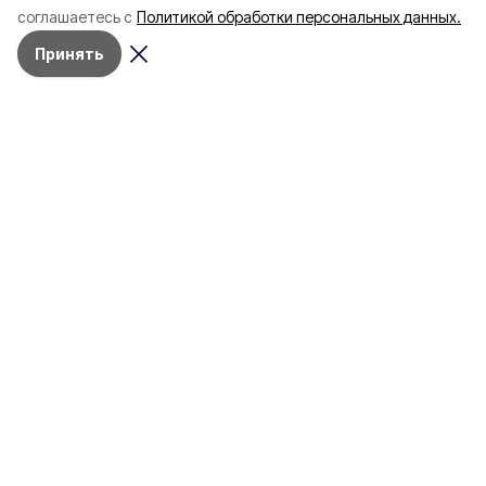
соглашаетесь с
Политикой обработки персональных данных.
пять лет
Принять
4 марта , 17:38
Общество
Фото:
«Открытый Белгород»
Аромасвечи, плед и
водонагреватель: Что подарить
на 8 марта белгородке?