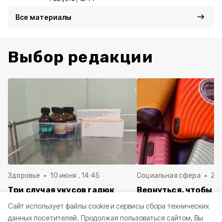
Все материалы
Выбор редакции
Здоровье
10 июня , 14:45
Социальная сфера
20 
Три случая укусов гадюк
Вернуться, чтобы о
зафиксировали в
почти 1 500
Cайт использует файлы cookie и сервисы сбора технических
Белгородской области с
соотечественников
данных посетителей.
Продолжая пользоваться сайтом, Вы
начала года
в Белгородскую обл