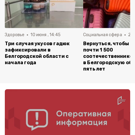
Здоровье
10 июня , 14:45
Социальная сфера
20 
Три случая укусов гадюк
Вернуться, чтобы о
зафиксировали в
почти 1 500
Белгородской области с
соотечественников
начала года
в Белгородскую обл
пять лет