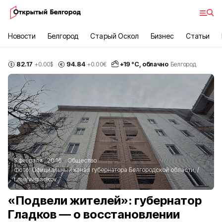
Новости
Белгород
Старый Оскол
Бизнес
Статьи
82.17
94.84
+
19
°С,
облачно
+0.00
$
+0.00
€
Белгород
5 февраля , 20:16
Общество
Фото:
Официальный канал губернатора Белгородской области,
/
t.me/vvgladkov
«Подвели жителей»: губернатор
Гладков — о восстановлении