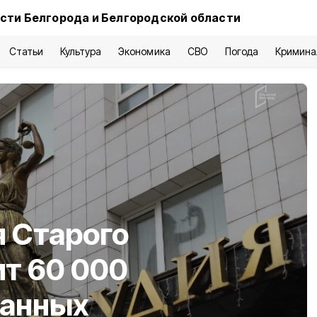
сти Белгорода и Белгородской области
Статьи
Культура
Экономика
СВО
Погода
Кримина
 Старого
т 60 000
санных