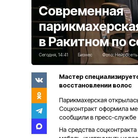
Современная
парикмахерска
в Ракитном по 
Сегодня, 14:41
Бизнес
Фото:
Нейросеть 
Мастер специализируетс
восстановлении волос
Парикмахерская открылас
Соцконтракт оформила ме
сообщили в пресс-службе
На средства соцконтракта