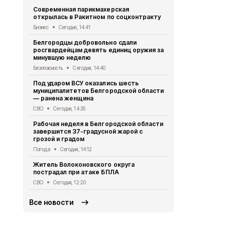
Современная парикмахерская
17-летний 
открылась в Ракитном по соцконтракту
отечествен
Волоконовс
Бизнес
Сегодня, 14:41
ДТП
Сегодня
Белгородцы добровольно сдали
росгвардейцам девять единиц оружия за
Белгородск
минувшую неделю
лидеров Ро
всероссийс
Безопасность
Сегодня, 14:40
Образование
Под ударом ВСУ оказались шесть
муниципалитетов Белгородской области
Более 200 к
— ранена женщина
региональн
СВО
Сегодня, 14:35
Общество
Се
Рабочая неделя в Белгородской области
Как уберечь
завершится 37-градусной жарой с
норовирусн
грозой и градом
белгородца
Погода
Сегодня, 14:12
Медицина
Се
Житель Волоконовского округа
В Чернянке
пострадал при атаке БПЛА
детский са
СВО
Сегодня, 12:20
Образование
Все новости