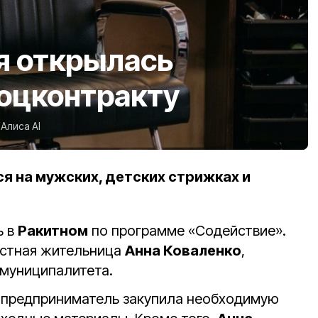
я открылась
соцконтракту
Алиса AI
я на мужских, детских стрижках и
ь в
Ракитном
по программе «Содействие».
стная жительница
Анна Коваленко
,
 муниципалитета.
 предприниматель закупила необходимую