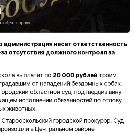
й
тый Белгород»
но администрация несет ответственность
-за отсутствия должного контроля за
и
скола выплатит по
20 000 рублей
троим
традавшим от нападений бездомных собак.
городский областной суд, подтвердив вину
жащем исполнении обязанностей по отлову
ых животных.
л Старооскольский городской прокурор. Суд
 произошли в Центральном районе