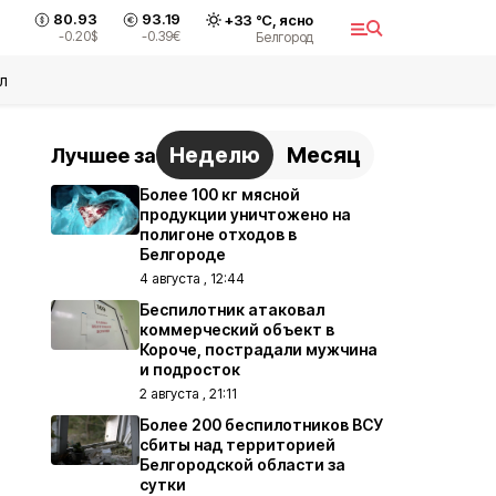
80.93
93.19
+
33
°С,
ясно
-0.20
$
-0.39
€
Белгород
л
Неделю
Месяц
Лучшее за
Более 100 кг мясной
продукции уничтожено на
полигоне отходов в
Белгороде
4 августа , 12:44
Беспилотник атаковал
коммерческий объект в
Короче, пострадали мужчина
и подросток
2 августа , 21:11
Более 200 беспилотников ВСУ
сбиты над территорией
Белгородской области за
сутки