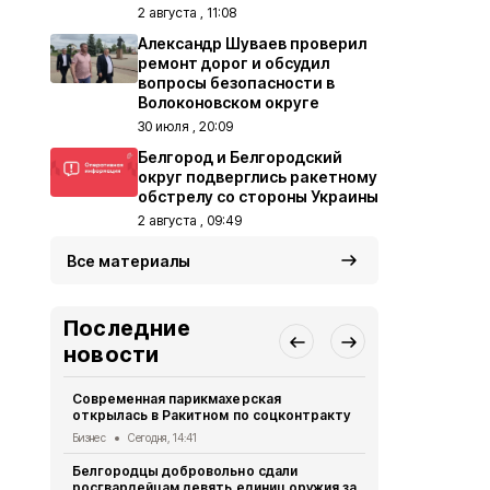
2 августа , 11:08
Александр Шуваев проверил
ремонт дорог и обсудил
вопросы безопасности в
Волоконовском округе
30 июля , 20:09
Белгород и Белгородский
округ подверглись ракетному
обстрелу со стороны Украины
2 августа , 09:49
Все материалы
Последние
новости
Современная парикмахерская
17-летний 
открылась в Ракитном по соцконтракту
отечествен
Волоконовс
Бизнес
Сегодня, 14:41
ДТП
Сегодня
Белгородцы добровольно сдали
росгвардейцам девять единиц оружия за
Белгородск