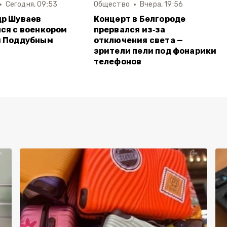
Сегодня, 09:53
Общество
Вчера, 19:56
др Шуваев
Концерт в Белгороде
ся с военкором
прервался из‑за
м Поддубным
отключения света —
зрители пели под фонарики
телефонов