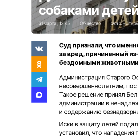
собаками дете
31 марта , 12:45
Общество
Фото:
«Откры
Суд признали, что имен
за вред, причиненный из
бездомными животным
Администрация Старого О
несовершеннолетним, пос
Такое решение принял Бел
администрации в ненадле
и содержанию безнадзорн
Иски в защиту детей пода
установил, что нападения