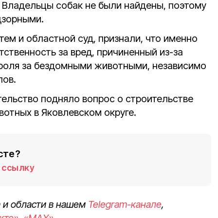
 Владельцы собак не были найдены, поэтому
дзорными.
атем и областной суд, признали, что именно
ственность за вред, причиненный из-за
роля за бездомными животными, независимо
лов.
тельство подняло вопрос о строительстве
вотных в Яковлевском округе.
сте?
ссылку
 и области в нашем
Telegram-канале
,
кте»
,
«MAX»