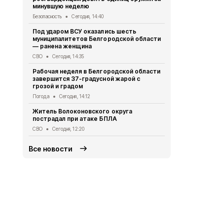
минувшую неделю
лидеров Ро
всероссийс
Безопасность
Сегодня, 14:40
Образование
Под ударом ВСУ оказались шесть
муниципалитетов Белгородской области
Более 200 к
— ранена женщина
региональн
СВО
Сегодня, 14:35
Общество
Се
Рабочая неделя в Белгородской области
Как уберечь
завершится 37-градусной жарой с
норовирусн
грозой и градом
белгородца
Погода
Сегодня, 14:12
Медицина
Се
Житель Волоконовского округа
В Чернянке
пострадал при атаке БПЛА
детский са
СВО
Сегодня, 12:20
Образование
Все новости