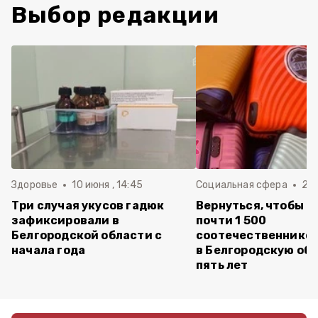
Выбор редакции
Здоровье
10 июня , 14:45
Социальная сфера
20 
Три случая укусов гадюк
Вернуться, чтобы о
зафиксировали в
почти 1 500
Белгородской области с
соотечественников
начала года
в Белгородскую обл
пять лет