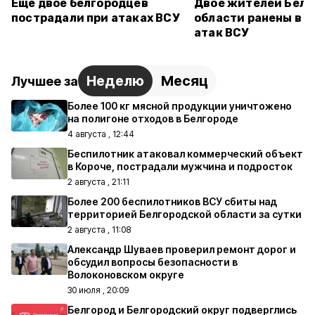
Ещё двое белгородцев
Двое жителей Белг
пострадали при атаках ВСУ
области ранены в р
атак ВСУ
Неделю
Месяц
Лучшее за
Более 100 кг мясной продукции уничтожено
на полигоне отходов в Белгороде
4 августа , 12:44
Беспилотник атаковал коммерческий объект
в Короче, пострадали мужчина и подросток
2 августа , 21:11
Более 200 беспилотников ВСУ сбиты над
территорией Белгородской области за сутки
2 августа , 11:08
Александр Шуваев проверил ремонт дорог и
обсудил вопросы безопасности в
Волоконовском округе
30 июля , 20:09
Белгород и Белгородский округ подверглись