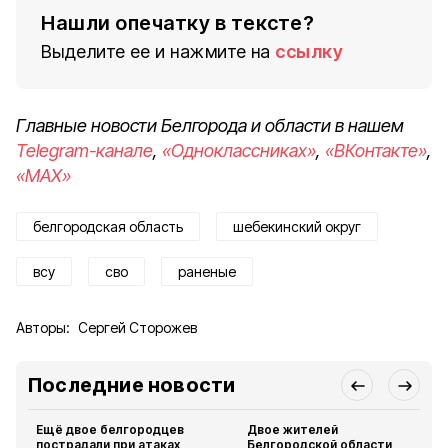
Нашли опечатку в тексте?
Выделите ее и нажмите на
ссылку
Главные новости Белгорода и области в нашем
Telegram-канале
,
«Одноклассниках»
,
«ВКонтакте»
,
«MAX»
белгородская область
шебекинский округ
всу
сво
раненые
Авторы:
Сергей Сторожев
Последние новости
Ещё двое белгородцев
Двое жителей
пострадали при атаках
Белгородской области