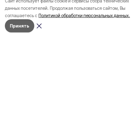
Cайт использует файлы cookie и сервисы сбора технических
Белгородской области с
соотечественников
данных посетителей.
Продолжая пользоваться сайтом, Вы
начала года
в Белгородскую обл
соглашаетесь с
Политикой обработки персональных данных.
пять лет
Принять
4 марта , 17:38
Общество
Фото:
«Открытый Белгород»
Аромасвечи, плед и
водонагреватель: Что подарить
на 8 марта белгородке?