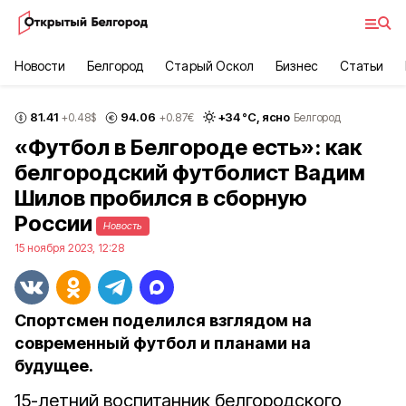
Новости
Белгород
Старый Оскол
Бизнес
Статьи
81.41
94.06
+
34
°С,
ясно
+0.48
$
+0.87
€
Белгород
«Футбол в Белгороде есть»: как
белгородский футболист Вадим
Шилов пробился в сборную
России
Новость
15 ноября 2023, 12:28
Спортсмен поделился взглядом на
современный футбол и планами на
будущее.
15-летний воспитанник белгородского