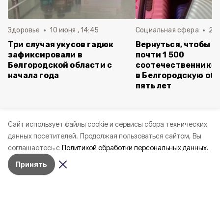
Здоровье
10 июня , 14:45
Социальная сфера
20 
Три случая укусов гадюк
Вернуться, чтобы о
зафиксировали в
почти 1 500
Белгородской области с
соотечественников
начала года
в Белгородскую обл
пять лет
Cайт использует файлы cookie и сервисы сбора технических
данных посетителей.
Продолжая пользоваться сайтом, Вы
соглашаетесь с
Политикой обработки персональных данных.
Принять