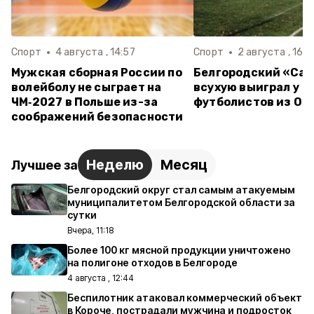
Спорт
4 августа , 14:57
Спорт
2 августа , 16:3
Мужская сборная России по
Белгородский «Са
волейболу не сыграет на
всухую выиграл у
ЧМ‑2027 в Польше из-за
футболистов из Ор
соображений безопасности
Неделю
Месяц
Лучшее за
Белгородский округ стал самым атакуемым
муниципалитетом Белгородской области за
сутки
Вчера, 11:18
Более 100 кг мясной продукции уничтожено
на полигоне отходов в Белгороде
4 августа , 12:44
Беспилотник атаковал коммерческий объект
в Короче, пострадали мужчина и подросток