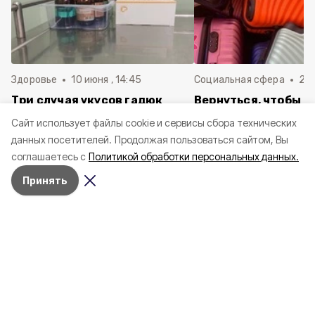
Здоровье
10 июня , 14:45
Социальная сфера
20 
Три случая укусов гадюк
Вернуться, чтобы о
зафиксировали в
почти 1 500
Cайт использует файлы cookie и сервисы сбора технических
Белгородской области с
соотечественников
данных посетителей.
Продолжая пользоваться сайтом, Вы
начала года
в Белгородскую обл
соглашаетесь с
Политикой обработки персональных данных.
пять лет
Принять