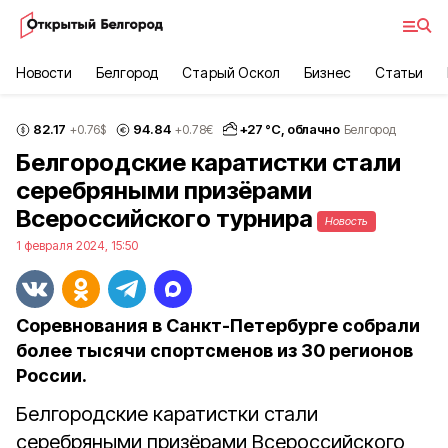
Новости
Белгород
Старый Оскол
Бизнес
Статьи
82.17
94.84
+
27
°С,
облачно
+0.76
$
+0.78
€
Белгород
Белгородские каратистки стали
серебряными призёрами
Всероссийского турнира
Новость
1 февраля 2024, 15:50
Соревнования в Санкт-Петербурге собрали
более тысячи спортсменов из 30 регионов
России.
Белгородские каратистки стали
серебряными призёрами Всероссийского