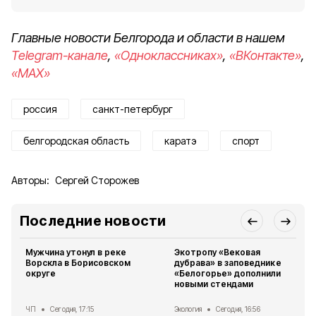
Главные новости Белгорода и области в нашем
Telegram-канале
,
«Одноклассниках»
,
«ВКонтакте»
,
«MAX»
россия
санкт-петербург
белгородская область
каратэ
спорт
Авторы:
Сергей Сторожев
Последние новости
Мужчина утонул в реке
Экотропу «Вековая
Ворскла в Борисовском
дубрава» в заповеднике
округе
«Белогорье» дополнили
новыми стендами
ЧП
Сегодня, 17:15
Экология
Сегодня, 16:56