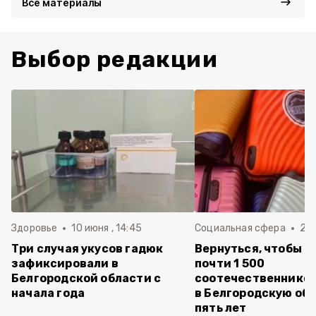
Все материалы
Выбор редакции
Здоровье
10 июня , 14:45
Социальная сфера
20 
Три случая укусов гадюк
Вернуться, чтобы о
зафиксировали в
почти 1 500
Белгородской области с
соотечественников
начала года
в Белгородскую обл
пять лет