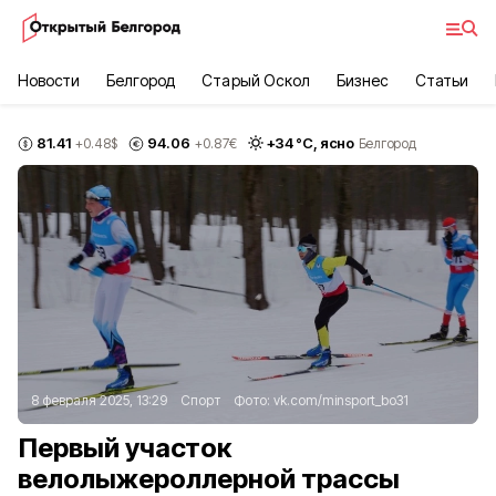
Новости
Белгород
Старый Оскол
Бизнес
Статьи
81.41
94.06
+
34
°С,
ясно
+0.48
$
+0.87
€
Белгород
8 февраля 2025, 13:29
Спорт
Фото:
vk.com/minsport_bo31
Первый участок
велолыжероллерной трассы