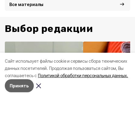
Все материалы
Выбор редакции
Cайт использует файлы cookie и сервисы сбора технических
данных посетителей.
Продолжая пользоваться сайтом, Вы
соглашаетесь с
Политикой обработки персональных данных.
Принять
Здоровье
10 июня , 14:45
Социальная сфера
20 
Три случая укусов гадюк
Вернуться, чтобы о
зафиксировали в
почти 1 500
Белгородской области с
соотечественников
начала года
в Белгородскую обл
пять лет