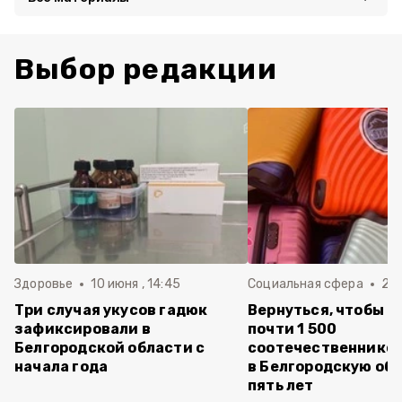
Выбор редакции
Здоровье
10 июня , 14:45
Социальная сфера
20 
Три случая укусов гадюк
Вернуться, чтобы о
зафиксировали в
почти 1 500
Белгородской области с
соотечественников
начала года
в Белгородскую обл
пять лет