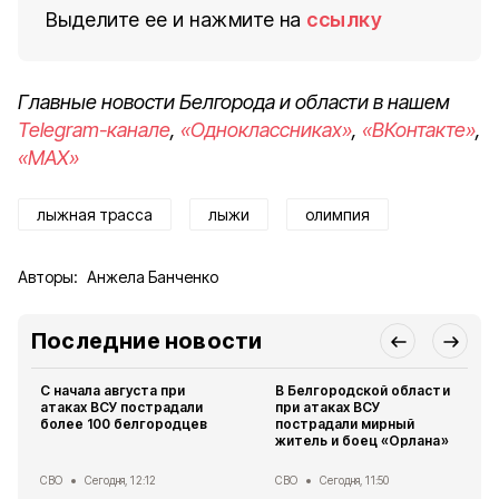
Выделите ее и нажмите на
ссылку
Главные новости Белгорода и области в нашем
Telegram-канале
,
«Одноклассниках»
,
«ВКонтакте»
,
«MAX»
лыжная трасса
лыжи
олимпия
Авторы:
Анжела Банченко
Последние новости
С начала августа при
В Белгородской области
атаках ВСУ пострадали
при атаках ВСУ
более 100 белгородцев
пострадали мирный
житель и боец «Орлана»
СВО
Сегодня, 12:12
СВО
Сегодня, 11:50