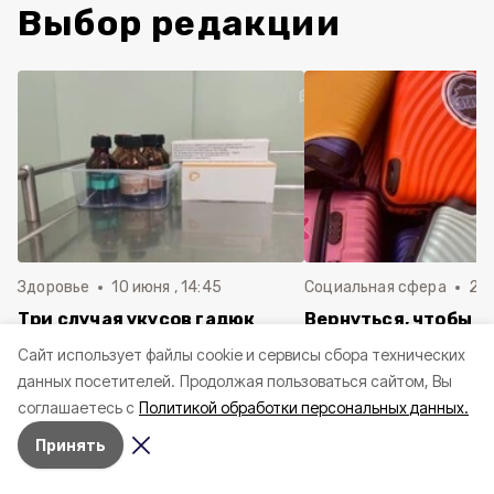
Выбор редакции
Здоровье
10 июня , 14:45
Социальная сфера
20 
Три случая укусов гадюк
Вернуться, чтобы о
зафиксировали в
почти 1 500
Cайт использует файлы cookie и сервисы сбора технических
Белгородской области с
соотечественников
данных посетителей.
Продолжая пользоваться сайтом, Вы
начала года
в Белгородскую обл
соглашаетесь с
Политикой обработки персональных данных.
пять лет
Принять