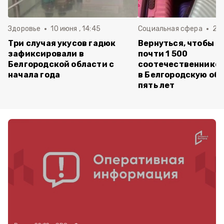
Здоровье
10 июня , 14:45
Социальная сфера
20 
Три случая укусов гадюк
Вернуться, чтобы о
зафиксировали в
почти 1 500
Белгородской области с
соотечественников
начала года
в Белгородскую обл
пять лет