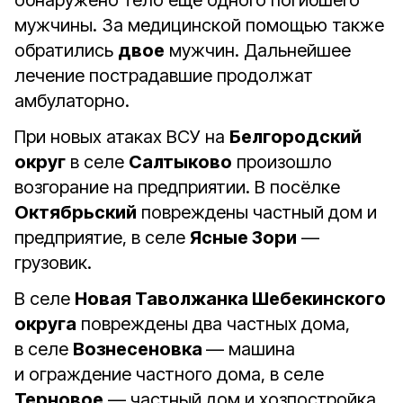
обнаружено тело ещё одного погибшего
мужчины. За медицинской помощью также
обратились
двое
мужчин. Дальнейшее
лечение пострадавшие продолжат
амбулаторно.
При новых атаках ВСУ на
Белгородский
округ
в селе
Салтыково
произошло
возгорание на предприятии. В посёлке
Октябрьский
повреждены частный дом и
предприятие, в селе
Ясные Зори
—
грузовик.
В селе
Новая Таволжанка Шебекинского
округа
повреждены два частных дома,
в селе
Вознесеновка
— машина
и ограждение частного дома, в селе
Терновое
— частный дом и хозпостройка.