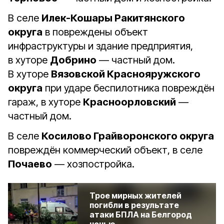
В селе
Илек-Кошары Ракитянского
округа
в повреждены объект
инфраструктуры и здание предприятия,
в хуторе
Добрино
— частный дом.
В хуторе
Вязовской Краснояружского
округа
при ударе беспилотника повреждён
гараж, в хуторе
Красноорловский
—
частный дом.
В селе
Косилово Грайворонского округа
повреждён коммерческий объект, в селе
Почаево
— хозпостройка.
Трое мирных жителей
погибли в результате
атаки БПЛА на Белгород