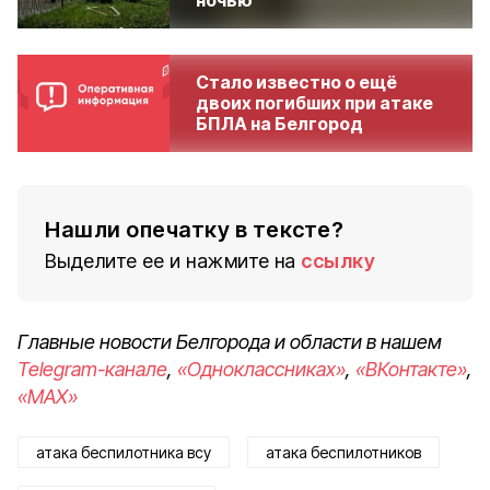
ночью
Стало известно о ещё
двоих погибших при атаке
БПЛА на Белгород
Нашли опечатку в тексте?
Выделите ее и нажмите на
ссылку
Главные новости Белгорода и области в нашем
Telegram-канале
,
«Одноклассниках»
,
«ВКонтакте»
,
«MAX»
атака беспилотника всу
атака беспилотников