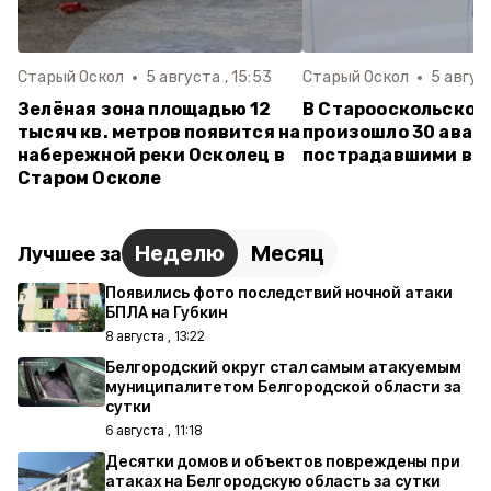
Старый Оскол
5 августа , 15:53
Старый Оскол
5 август
Зелёная зона площадью 12
В Старооскольском
тысяч кв. метров появится на
произошло 30 авар
набережной реки Осколец в
пострадавшими в 
Старом Осколе
Неделю
Месяц
Лучшее за
Появились фото последствий ночной атаки
БПЛА на Губкин
8 августа , 13:22
Белгородский округ стал самым атакуемым
муниципалитетом Белгородской области за
сутки
6 августа , 11:18
Десятки домов и объектов повреждены при
атаках на Белгородскую область за сутки