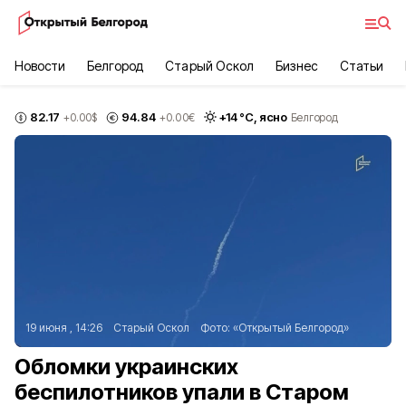
Новости
Белгород
Старый Оскол
Бизнес
Статьи
82.17
94.84
+
14
°С,
ясно
+0.00
$
+0.00
€
Белгород
19 июня , 14:26
Старый Оскол
Фото:
«Открытый Белгород»
Обломки украинских
беспилотников упали в Старом