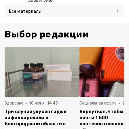
Сегодня, 09:56
Все материалы
Выбор редакции
Здоровье
10 июня , 14:45
Социальная сфера
20 
Три случая укусов гадюк
Вернуться, чтобы о
зафиксировали в
почти 1 500
Белгородской области с
соотечественников