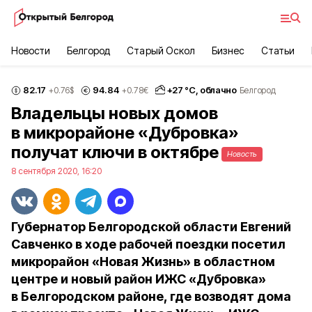
Новости
Белгород
Старый Оскол
Бизнес
Статьи
82.17
94.84
+
27
°С,
облачно
+0.76
$
+0.78
€
Белгород
Владельцы новых домов
в микрорайоне «Дубровка»
получат ключи в октябре
Новость
8 сентября 2020, 16:20
Губернатор Белгородской области Евгений
Савченко в ходе рабочей поездки посетил
микрорайон «Новая Жизнь» в областном
центре и новый район ИЖС «Дубровка»
в Белгородском районе, где возводят дома