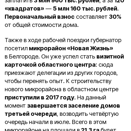
заплатить
3 млн 960 тыс. рублей
, а за
120
«квадратов»
—
5 млн 160 тыс. рублей
.
Первоначальный взнос
составляет
30%
от общей стоимости дома.
Также в ходе рабочей поездки губернатор
посетил
микрорайон «Новая Жизнь»
в Белгороде. Он уже успел стать
визитной
карточкой областного центра
: сюда
приезжают делегации из других городов,
чтобы перенять опыт. К строительству
нового микрорайона в областном центре
приступили в 2017 году
. На данный
момент
завершается заселение домов
третьей очереди
, возводить четвёртую
очередь начали в июле. Всего в этом
микрорайоне на площади в
21,3 га
будет