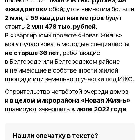
проекта стоит
1 млн 218 тыс. рублей
,
48
«квадратов»
обойдутся немногим больше
2 млн
, а
59 квадратных метров
будут
стоить
2 млн 478 тыс. рублей
.
В «квартирном» проекте «Новая Жизнь»
могут участвовать молодые специалисты
не старше 36 лет
, работающие
в Белгороде или Белгородском районе
и не имеющие в собственности жилой
площади или земельного участки под ИЖС.
Строительство четвёртой очереди домов
и
в целом микрорайона «Новая Жизнь»
планируют завершить
в июле 2022 года
.
Нашли опечатку в тексте?