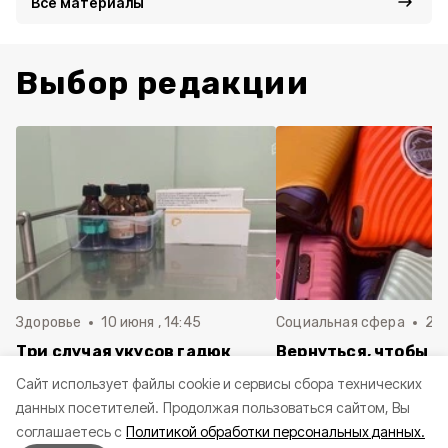
Все материалы
Выбор редакции
Здоровье
10 июня , 14:45
Социальная сфера
20 
Три случая укусов гадюк
Вернуться, чтобы о
зафиксировали в
почти 1 500
Cайт использует файлы cookie и сервисы сбора технических
Белгородской области с
соотечественников
данных посетителей.
Продолжая пользоваться сайтом, Вы
начала года
в Белгородскую обл
соглашаетесь с
Политикой обработки персональных данных.
пять лет