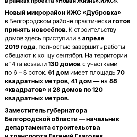
в рамках проекта «Новая Жизнь».ИЖС».
Новый микрорайон ИЖС «Дубровка»
в Белгородском районе практически
готов
принять новосёлов
. К строительству
домов здесь приступили в
апреле
2019 года
, полностью завершить работы
обещают к концу сентября. На территории
в 14 га возвели
130 домов
с участками
по 6 – 8 соток.
61 дом
имеет площадь
70
квадратных метров
,
41 дом
— на
88
«квадратов»
и
28 домов по 120
квадратных метров
.
Заместитель губернатора
Белгородской области — начальник
департамента строительства
и транспорта Евгений Глаголев