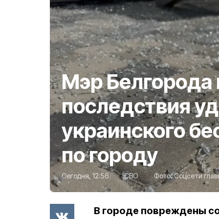
Мэр Белгорода 
последствия у
украинского бе
по городу
Сегодня, 12:56
СВО
Фото:
Соцсети глав
В городе повреждены с