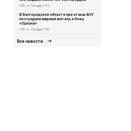
СВО
Сегодня, 12:12
Транспорт
Се
В Белгородской области при атаках ВСУ
Грайворонск
пострадали мирный житель и боец
финалистов
«Орлана»
долголетие
СВО
Сегодня, 11:50
Безопасность
Все новости