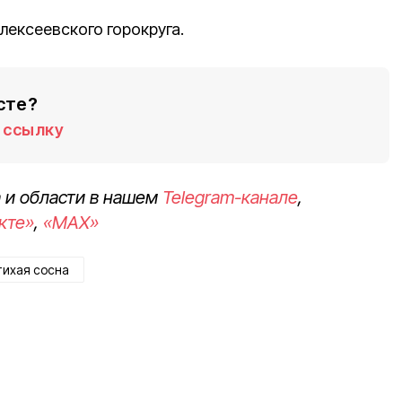
лексеевского горокруга.
сте?
ссылку
 и области в нашем
Telegram-канале
,
кте»
,
«MAX»
тихая сосна