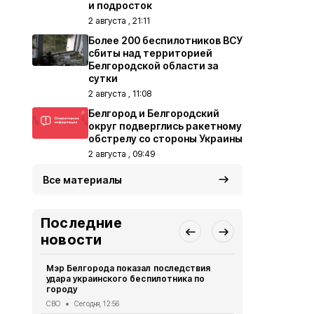
и подросток
2 августа , 21:11
Более 200 беспилотников ВСУ
сбиты над территорией
Белгородской области за
сутки
2 августа , 11:08
Белгород и Белгородский
округ подверглись ракетному
обстрелу со стороны Украины
2 августа , 09:49
Все материалы
Последние
новости
Мэр Белгорода показал последствия
Белгородец 
удара украинского беспилотника по
ссоре
городу
Криминал
Сег
СВО
Сегодня, 12:56