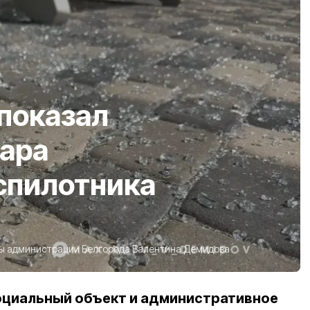
показал
дара
спилотника
ы администрации Белгорода Валентина Демидова
оциальный объект и административное