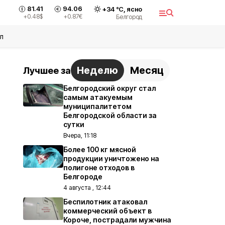
81.41
94.06
+
34
°С,
ясно
+0.48
$
+0.87
€
Белгород
л
Неделю
Месяц
Лучшее за
Белгородский округ стал
самым атакуемым
муниципалитетом
Белгородской области за
сутки
Вчера, 11:18
Более 100 кг мясной
продукции уничтожено на
полигоне отходов в
Белгороде
4 августа , 12:44
Беспилотник атаковал
коммерческий объект в
Короче, пострадали мужчина