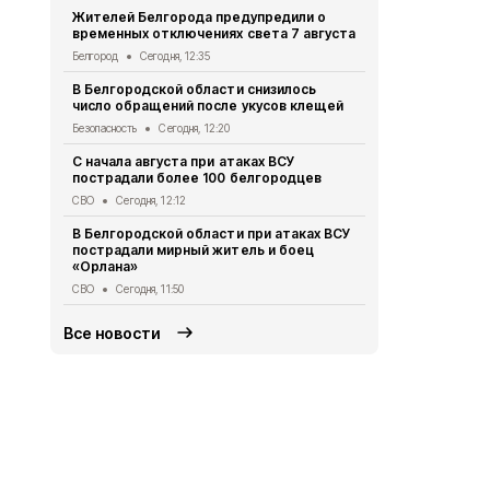
Двое жител
Жителей Белгорода предупредили о
обвиняются
временных отключениях света 7 августа
бюджетных
Белгород
Сегодня, 12:35
Криминал
Сег
В Белгородской области снизилось
При атаке 
число обращений после укусов клещей
пострадали
Безопасность
Сегодня, 12:20
СВО
Сегодня,
С начала августа при атаках ВСУ
Схемы движ
пострадали более 100 белгородцев
маршрутов 
СВО
Сегодня, 12:12
Транспорт
Се
В Белгородской области при атаках ВСУ
Грайворонск
пострадали мирный житель и боец
финалистов
«Орлана»
долголетие
СВО
Сегодня, 11:50
Безопасность
Все новости