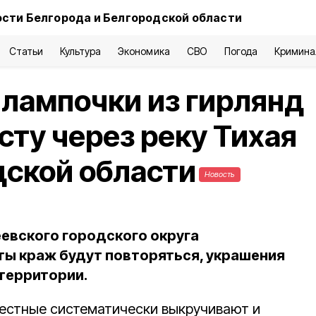
сти Белгорода и Белгородской области
Статьи
Культура
Экономика
СВО
Погода
Кримина
лампочки из гирлянд
сту через реку Тихая
дской области
Новость
евского городского округа
ты краж будут повторяться, украшения
территории.
вестные систематически выкручивают и