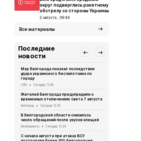
округ подверглись ракетному
обстрелу со стороны Украины
2 августа , 09:49
Все материалы
Последние
новости
Мэр Белгорода показал последствия
Белгородец 
удара украинского беспилотника по
ссоре
городу
Криминал
Сег
СВО
Сегодня, 12:56
Двое жител
Жителей Белгорода предупредили о
обвиняются
временных отключениях света 7 августа
бюджетных
Белгород
Сегодня, 12:35
Криминал
Сег
В Белгородской области снизилось
При атаке 
число обращений после укусов клещей
пострадали
Безопасность
Сегодня, 12:20
СВО
Сегодня,
С начала августа при атаках ВСУ
Схемы движ
пострадали более 100 белгородцев
маршрутов 