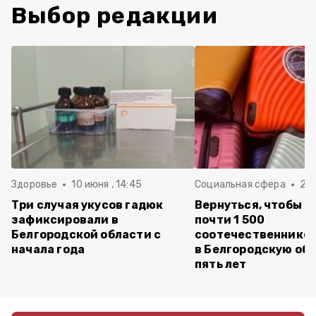
Выбор редакции
Здоровье
10 июня , 14:45
Социальная сфера
20 
Три случая укусов гадюк
Вернуться, чтобы о
зафиксировали в
почти 1 500
Белгородской области с
соотечественников
начала года
в Белгородскую обл
пять лет