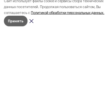
Cайт использует файлы cookie и сервисы сбора технических
Белгородской области с
соотечественников
данных посетителей.
Продолжая пользоваться сайтом, Вы
начала года
в Белгородскую обл
соглашаетесь с
Политикой обработки персональных данных.
пять лет
Принять
4 марта , 17:38
Общество
Фото:
«Открытый Белгород»
Аромасвечи, плед и
водонагреватель: Что подарить
на 8 марта белгородке?