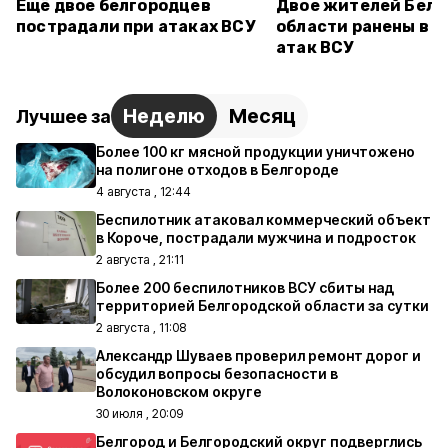
Ещё двое белгородцев
Двое жителей Белг
пострадали при атаках ВСУ
области ранены в р
атак ВСУ
Неделю
Месяц
Лучшее за
Более 100 кг мясной продукции уничтожено
на полигоне отходов в Белгороде
4 августа , 12:44
Беспилотник атаковал коммерческий объект
в Короче, пострадали мужчина и подросток
2 августа , 21:11
Более 200 беспилотников ВСУ сбиты над
территорией Белгородской области за сутки
2 августа , 11:08
Александр Шуваев проверил ремонт дорог и
обсудил вопросы безопасности в
Волоконовском округе
30 июля , 20:09
Белгород и Белгородский округ подверглись