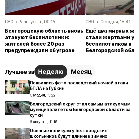
СВО
9 августа , 00:16
СВО
Сегодня, 16:41
Белгородскую область вновь
Ещё два мирных жи
атакуют беспилотники:
стали жертвами ук
жителей более 20 раз
беспилотников в
предупреждали об угрозе
Белгородской обла
Неделю
Месяц
Лучшее за
Появились фото последствий ночной атаки
БПЛА на Губкин
Сегодня, 13:22
Белгородский округ стал самым атакуемым
муниципалитетом Белгородской области за
сутки
6 августа , 11:18
Осенние каникулы у белгородских
школьников будут длиннее зимних