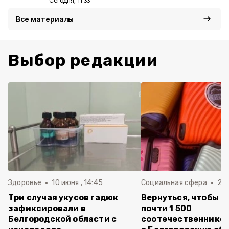
Сегодня, 11:33
Все материалы
Выбор редакции
Здоровье
10 июня , 14:45
Социальная сфера
20 
Три случая укусов гадюк
Вернуться, чтобы о
зафиксировали в
почти 1 500
Белгородской области с
соотечественников