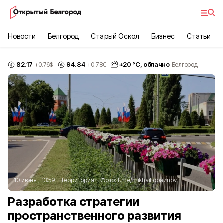
Новости
Белгород
Старый Оскол
Бизнес
Статьи
82.17
94.84
+
20
°С,
облачно
+0.76
$
+0.78
€
Белгород
10 июня , 13:59
Территория
Фото:
t.me/mikhaillobaznov
Разработка стратегии
пространственного развития