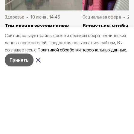
Здоровье
10 июня , 14:45
Социальная сфера
20 
Три случая укусов гадюк
Вернуться, чтобы о
зафиксировали в
почти 1 500
Cайт использует файлы cookie и сервисы сбора технических
Белгородской области с
соотечественников
данных посетителей.
Продолжая пользоваться сайтом, Вы
начала года
в Белгородскую обл
соглашаетесь с
Политикой обработки персональных данных.
пять лет
Принять