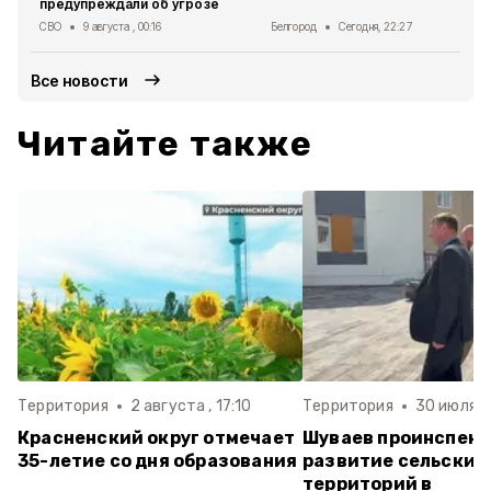
предупреждали об угрозе
СВО
9 августа , 00:16
Белгород
Сегодня, 22:27
Все новости
Читайте также
Территория
2 августа , 17:10
Территория
30 июля , 
Красненский округ отмечает
Шуваев проинспек
35-летие со дня образования
развитие сельских
территорий в