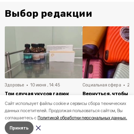
Выбор редакции
Здоровье
10 июня , 14:45
Социальная сфера
20 
Три случая укусов гадюк
Вернуться, чтобы о
зафиксировали в
почти 1 500
Cайт использует файлы cookie и сервисы сбора технических
Белгородской области с
соотечественников
данных посетителей.
Продолжая пользоваться сайтом, Вы
начала года
в Белгородскую обл
соглашаетесь с
Политикой обработки персональных данных.
пять лет
Принять