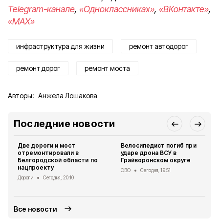
Telegram-канале
,
«Одноклассниках»
,
«ВКонтакте»
,
«MAX»
инфраструктура для жизни
ремонт автодорог
ремонт дорог
ремонт моста
Авторы:
Анжела Лошакова
Последние новости
Две дороги и мост
Велосипедист погиб при
отремонтировали в
ударе дрона ВСУ в
Белгородской области по
Грайворонском округе
нацпроекту
СВО
Сегодня, 19:51
Дороги
Сегодня, 20:10
Все новости