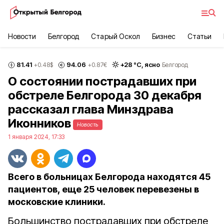
Новости
Белгород
Старый Оскол
Бизнес
Статьи
81.41
94.06
+
28
°С,
ясно
+0.48
$
+0.87
€
Белгород
О состоянии пострадавших при
обстреле Белгорода 30 декабря
рассказал глава Минздрава
Иконников
Новость
1 января 2024, 17:33
Всего в больницах Белгорода находятся 45
пациентов, еще 25 человек перевезены в
московские клиники.
Большинство пострадавших при обстреле