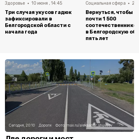
Здоровье
10 июня , 14:45
Социальная сфера
20 
Три случая укусов гадюк
Вернуться, чтобы о
зафиксировали в
почти 1 500
Белгородской области с
соотечественников
начала года
в Белгородскую обл
пять лет
Сегодня, 20:10
Дороги
Фото:
max.ru/aleksandr_shuvaev
Две дороги и мост