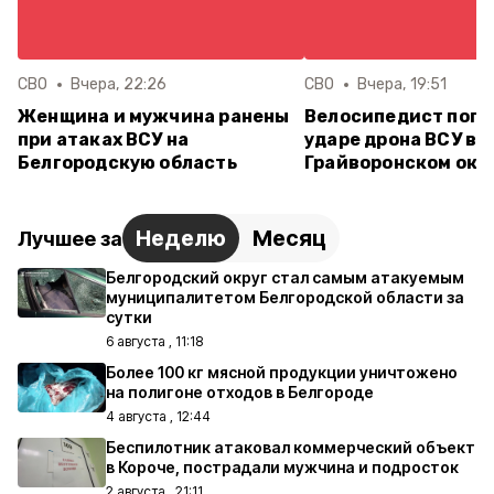
СВО
Вчера, 22:26
СВО
Вчера, 19:51
Женщина и мужчина ранены
Велосипедист поги
при атаках ВСУ на
ударе дрона ВСУ в
Белгородскую область
Грайворонском окр
Неделю
Месяц
Лучшее за
Белгородский округ стал самым атакуемым
муниципалитетом Белгородской области за
сутки
6 августа , 11:18
Более 100 кг мясной продукции уничтожено
на полигоне отходов в Белгороде
4 августа , 12:44
Беспилотник атаковал коммерческий объект
в Короче, пострадали мужчина и подросток
2 августа , 21:11