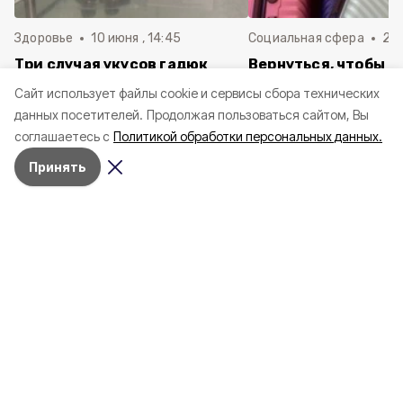
Здоровье
10 июня , 14:45
Социальная сфера
20 
Три случая укусов гадюк
Вернуться, чтобы о
зафиксировали в
почти 1 500
Cайт использует файлы cookie и сервисы сбора технических
Белгородской области с
соотечественников
данных посетителей.
Продолжая пользоваться сайтом, Вы
начала года
в Белгородскую обл
соглашаетесь с
Политикой обработки персональных данных.
пять лет
Принять
4 марта , 17:38
Общество
Фото:
«Открытый Белгород»