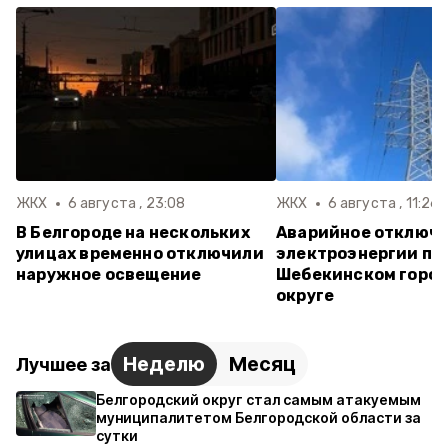
ЖКХ
6 августа , 23:08
ЖКХ
6 августа , 11:26
В Белгороде на нескольких
Аварийное отключ
улицах временно отключили
электроэнергии пр
наружное освещение
Шебекинском горо
округе
Неделю
Месяц
Лучшее за
Белгородский округ стал самым атакуемым
муниципалитетом Белгородской области за
сутки