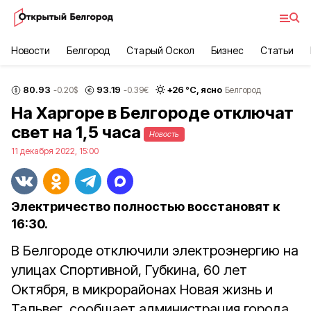
Новости
Белгород
Старый Оскол
Бизнес
Статьи
80.93
93.19
+
26
°С,
ясно
-0.20
$
-0.39
€
Белгород
На Харгоре в Белгороде отключат
свет на 1,5 часа
Новость
11 декабря 2022, 15:00
Электричество полностью восстановят к
16:30.
В Белгороде отключили электроэнергию на
улицах Спортивной, Губкина, 60 лет
Октября, в микрорайонах Новая жизнь и
Тальвег, сообщает администрация города.