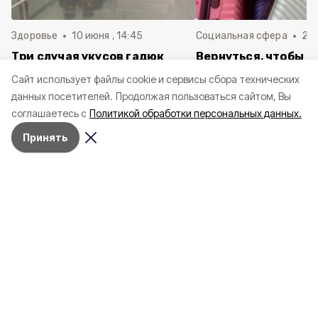
Здоровье
10 июня , 14:45
Социальная сфера
20 
Три случая укусов гадюк
Вернуться, чтобы о
зафиксировали в
почти 1 500
Cайт использует файлы cookie и сервисы сбора технических
Белгородской области с
соотечественников
данных посетителей.
Продолжая пользоваться сайтом, Вы
начала года
в Белгородскую обл
соглашаетесь с
Политикой обработки персональных данных.
пять лет
Принять
4 марта , 17:38
Общество
Фото:
«Открытый Белгород»