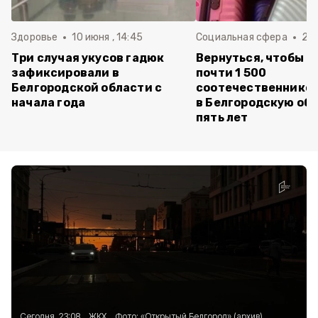
Здоровье
10 июня , 14:45
Социальная сфера
20 
Три случая укусов гадюк
Вернуться, чтобы о
зафиксировали в
почти 1 500
Белгородской области с
соотечественников
начала года
в Белгородскую обл
пять лет
Сегодня, 23:08
ЖКХ
Фото:
«Открытый Белгород» (архив)