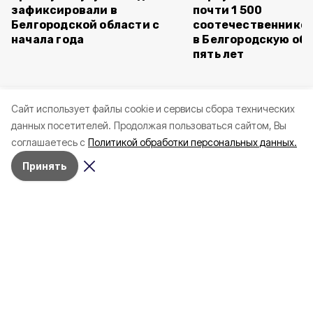
зафиксировали в
почти 1 500
Белгородской области с
соотечественников
начала года
в Белгородскую обл
пять лет
Cайт использует файлы cookie и сервисы сбора технических
данных посетителей.
Продолжая пользоваться сайтом, Вы
соглашаетесь с
Политикой обработки персональных данных.
Принять
Вчера, 23:08
ЖКХ
Фото:
«Открытый Белгород» (архив)
В Белгороде на нескольких улицах
временно отключили наружное