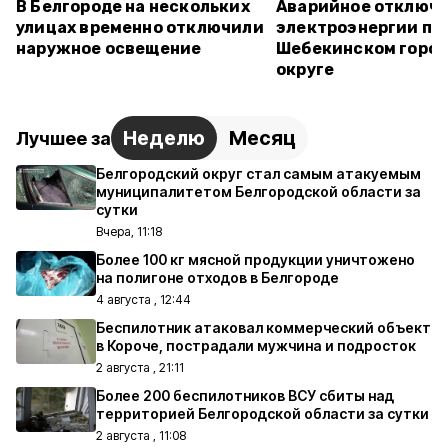
В Белгороде на нескольких
Аварийное отключ
улицах временно отключили
электроэнергии пр
наружное освещение
Шебекинском горо
округе
Неделю
Месяц
Лучшее за
Белгородский округ стал самым атакуемым
муниципалитетом Белгородской области за
сутки
Вчера, 11:18
Более 100 кг мясной продукции уничтожено
на полигоне отходов в Белгороде
4 августа , 12:44
Беспилотник атаковал коммерческий объект
в Короче, пострадали мужчина и подросток
2 августа , 21:11
Более 200 беспилотников ВСУ сбиты над
территорией Белгородской области за сутки
2 августа , 11:08