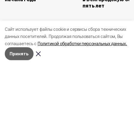
пять лет
Cайт использует файлы cookie и сервисы сбора технических
данных посетителей.
Продолжая пользоваться сайтом, Вы
соглашаетесь с
Политикой обработки персональных данных.
Принять
9 августа , 01:59
СВО
Фото:
13 человек, в том числе двое
детей, ранены при массированной
атаке БПЛА на Белгород