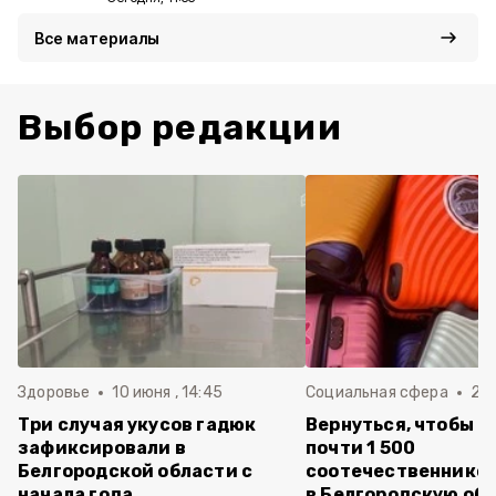
Все материалы
Выбор редакции
Здоровье
10 июня , 14:45
Социальная сфера
20 
Три случая укусов гадюк
Вернуться, чтобы о
зафиксировали в
почти 1 500
Белгородской области с
соотечественников
начала года
в Белгородскую обл