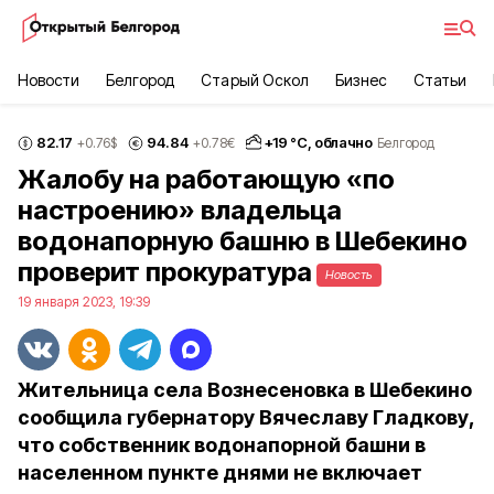
Новости
Белгород
Старый Оскол
Бизнес
Статьи
82.17
94.84
+
19
°С,
облачно
+0.76
$
+0.78
€
Белгород
Жалобу на работающую «по
настроению» владельца
водонапорную башню в Шебекино
проверит прокуратура
Новость
19 января 2023, 19:39
Жительница села Вознесеновка в Шебекино
сообщила губернатору Вячеславу Гладкову,
что собственник водонапорной башни в
населенном пункте днями не включает