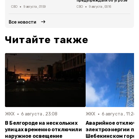
предупреждали об угрозе
СВО
9 августа , 01:59
СВО
9 августа , 00:16
Все новости
Читайте также
ЖКХ
6 августа , 23:08
ЖКХ
6 августа , 11:26
В Белгороде на нескольких
Аварийное отключ
улицах временно отключили
электроэнергии пр
наружное освещение
Шебекинском горо