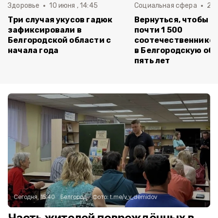
Здоровье
10 июня , 14:45
Социальная сфера
20 
Три случая укусов гадюк
Вернуться, чтобы о
зафиксировали в
почти 1 500
Белгородской области с
соотечественников
начала года
в Белгородскую обл
пять лет
Сегодня, 15:40
Белгород
Фото:
t.me/v_v_demidov
Часть жителей повреждённых в