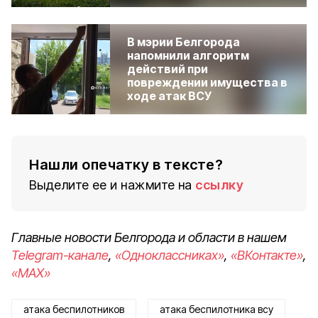
В мэрии Белгорода
напомнили алгоритм
действий при
повреждении имущества в
ходе атак ВСУ
Нашли опечатку в тексте?
Выделите ее и нажмите на
ссылку
Главные новости Белгорода и области в нашем
Telegram-канале
,
«Одноклассниках»
,
«ВКонтакте»
,
«MAX»
атака беспилотников
атака беспилотника всу