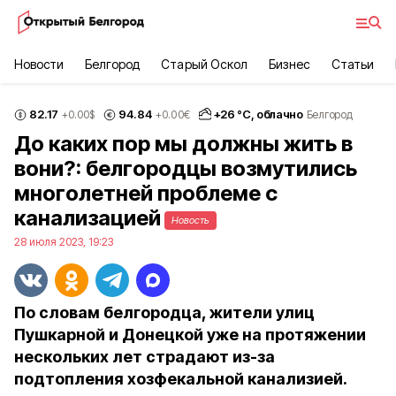
Новости
Белгород
Старый Оскол
Бизнес
Статьи
82.17
94.84
+
26
°С,
облачно
+0.00
$
+0.00
€
Белгород
До каких пор мы должны жить в
вони?: белгородцы возмутились
многолетней проблеме с
канализацией
Новость
28 июля 2023, 19:23
По словам белгородца, жители улиц
Пушкарной и Донецкой уже на протяжении
нескольких лет страдают из-за
подтопления хозфекальной канализией.