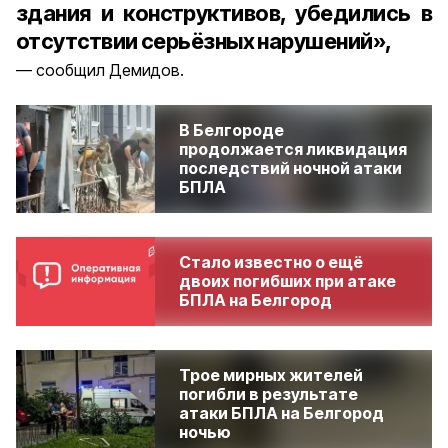
здания и конструктивов, убедились в
отсутствии серьёзных нарушений»,
сообщил Демидов.
В Белгороде
продолжается ликвидация
последствий ночной атаки
БПЛА
Стало известно о ещё
двоих погибших при атаке
БПЛА на Белгород
Трое мирных жителей
погибли в результате
атаки БПЛА на Белгород
ночью