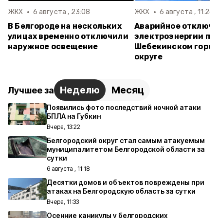
ЖКХ
6 августа , 23:08
ЖКХ
6 августа , 11:26
В Белгороде на нескольких
Аварийное отключ
улицах временно отключили
электроэнергии пр
наружное освещение
Шебекинском горо
округе
Неделю
Месяц
Лучшее за
Появились фото последствий ночной атаки
БПЛА на Губкин
Вчера, 13:22
Белгородский округ стал самым атакуемым
муниципалитетом Белгородской области за
сутки
6 августа , 11:18
Десятки домов и объектов повреждены при
атаках на Белгородскую область за сутки
Вчера, 11:33
Осенние каникулы у белгородских