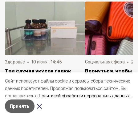
Здоровье
10 июня , 14:45
Социальная сфера
20 
Три случая укусов гадюк
Вернуться, чтобы о
зафиксировали в
почти 1 500
Cайт использует файлы cookie и сервисы сбора технических
Белгородской области с
соотечественников
данных посетителей.
Продолжая пользоваться сайтом, Вы
начала года
в Белгородскую обл
соглашаетесь с
Политикой обработки персональных данных.
пять лет
Принять