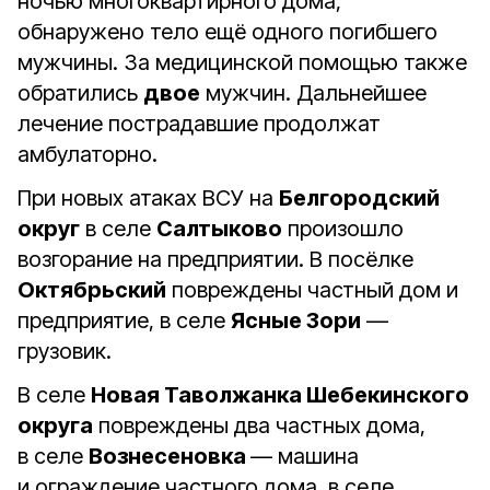
ночью многоквартирного дома,
обнаружено тело ещё одного погибшего
мужчины. За медицинской помощью также
обратились
двое
мужчин. Дальнейшее
лечение пострадавшие продолжат
амбулаторно.
При новых атаках ВСУ на
Белгородский
округ
в селе
Салтыково
произошло
возгорание на предприятии. В посёлке
Октябрьский
повреждены частный дом и
предприятие, в селе
Ясные Зори
—
грузовик.
В селе
Новая Таволжанка Шебекинского
округа
повреждены два частных дома,
в селе
Вознесеновка
— машина
и ограждение частного дома, в селе