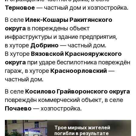
Терновое
— частный дом и хозпостройка.
В селе
Илек-Кошары Ракитянского
округа
в повреждены объект
инфраструктуры и здание предприятия,
в хуторе
Добрино
— частный дом.
В хуторе
Вязовской Краснояружского
округа
при ударе беспилотника повреждён
гараж, в хуторе
Красноорловский
—
частный дом.
В селе
Косилово Грайворонского округа
повреждён коммерческий объект, в селе
Почаево
— хозпостройка.
Трое мирных жителей
погибли в результате