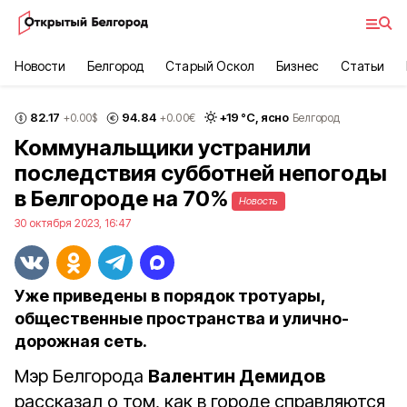
Новости
Белгород
Старый Оскол
Бизнес
Статьи
82.17
94.84
+
19
°С,
ясно
+0.00
$
+0.00
€
Белгород
Коммунальщики устранили
последствия субботней непогоды
в Белгороде на 70%
Новость
30 октября 2023, 16:47
Уже приведены в порядок тротуары,
общественные пространства и улично-
дорожная сеть.
Мэр Белгорода
Валентин Демидов
рассказал о том, как в городе справляются