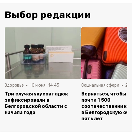
Выбор редакции
Здоровье
10 июня , 14:45
Социальная сфера
20 
Три случая укусов гадюк
Вернуться, чтобы о
зафиксировали в
почти 1 500
Белгородской области с
соотечественников
начала года
в Белгородскую обл
пять лет