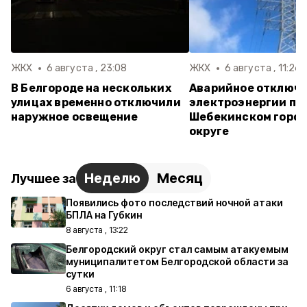
ЖКХ
6 августа , 23:08
ЖКХ
6 августа , 11:26
В Белгороде на нескольких
Аварийное отключ
улицах временно отключили
электроэнергии пр
наружное освещение
Шебекинском горо
округе
Неделю
Месяц
Лучшее за
Появились фото последствий ночной атаки
БПЛА на Губкин
8 августа , 13:22
Белгородский округ стал самым атакуемым
муниципалитетом Белгородской области за
сутки
6 августа , 11:18