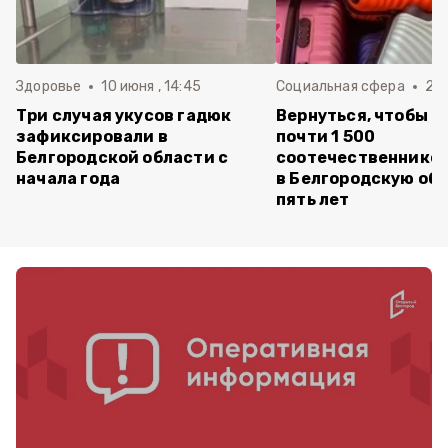
Здоровье
10 июня , 14:45
Социальная сфера
20 
Три случая укусов гадюк
Вернуться, чтобы о
зафиксировали в
почти 1 500
Белгородской области с
соотечественников
начала года
в Белгородскую обл
пять лет