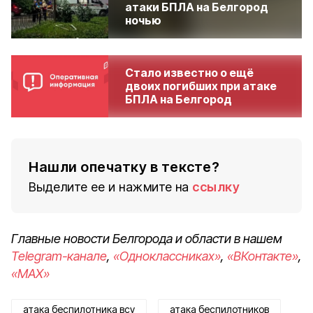
атаки БПЛА на Белгород
ночью
Стало известно о ещё
двоих погибших при атаке
БПЛА на Белгород
Нашли опечатку в тексте?
Выделите ее и нажмите на
ссылку
Главные новости Белгорода и области в нашем
Telegram-канале
,
«Одноклассниках»
,
«ВКонтакте»
,
«MAX»
атака беспилотника всу
атака беспилотников