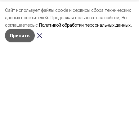
Cайт использует файлы cookie и сервисы сбора технических
данных посетителей.
Продолжая пользоваться сайтом, Вы
соглашаетесь с
Политикой обработки персональных данных.
Принять
4 марта , 17:38
Общество
Фото:
«Открытый Белгород»
Аромасвечи, плед и
водонагреватель: Что подарить
на 8 марта белгородке?
«Открытый Белгород» подготовил
подборку праздничных презентов для