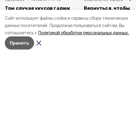
Три случая укусов гадюк
Вернуться, чтобы о
зафиксировали в
почти 1 500
Cайт использует файлы cookie и сервисы сбора технических
Белгородской области с
соотечественников
данных посетителей.
Продолжая пользоваться сайтом, Вы
начала года
в Белгородскую обл
соглашаетесь с
Политикой обработки персональных данных.
пять лет
Принять
4 марта , 17:38
Общество
Фото:
«Открытый Белгород»
Аромасвечи, плед и