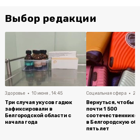
Выбор редакции
Здоровье
10 июня , 14:45
Социальная сфера
20 
Три случая укусов гадюк
Вернуться, чтобы о
зафиксировали в
почти 1 500
Белгородской области с
соотечественников
начала года
в Белгородскую обл
пять лет