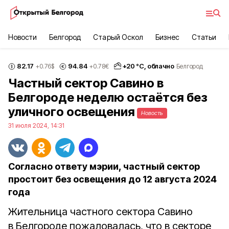
Новости
Белгород
Старый Оскол
Бизнес
Статьи
82.17
94.84
+
20
°С,
облачно
+0.76
$
+0.78
€
Белгород
Частный сектор Савино в
Белгороде неделю остаётся без
уличного освещения
Новость
31 июля 2024, 14:31
Согласно ответу мэрии, частный сектор
простоит без освещения до 12 августа 2024
года
Жительница частного сектора Савино
в Белгороде пожаловалась, что в секторе