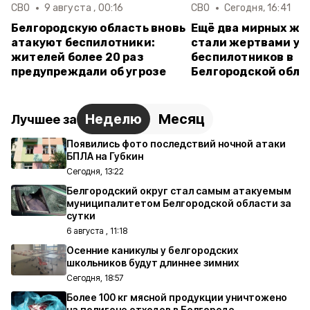
СВО
9 августа , 00:16
СВО
Сегодня, 16:41
Белгородскую область вновь
Ещё два мирных жи
атакуют беспилотники:
стали жертвами ук
жителей более 20 раз
беспилотников в
предупреждали об угрозе
Белгородской обла
Неделю
Месяц
Лучшее за
Появились фото последствий ночной атаки
БПЛА на Губкин
Сегодня, 13:22
Белгородский округ стал самым атакуемым
муниципалитетом Белгородской области за
сутки
6 августа , 11:18
Осенние каникулы у белгородских
школьников будут длиннее зимних
Сегодня, 18:57
Более 100 кг мясной продукции уничтожено
на полигоне отходов в Белгороде