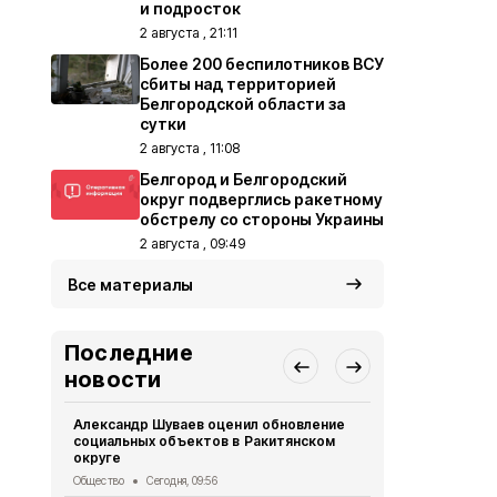
и подросток
2 августа , 21:11
Более 200 беспилотников ВСУ
сбиты над территорией
Белгородской области за
сутки
2 августа , 11:08
Белгород и Белгородский
округ подверглись ракетному
обстрелу со стороны Украины
2 августа , 09:49
Все материалы
Последние
новости
Александр Шуваев оценил обновление
Велосипедис
социальных объектов в Ракитянском
ВСУ в Грай
округе
СВО
Вчера, 1
Общество
Сегодня, 09:56