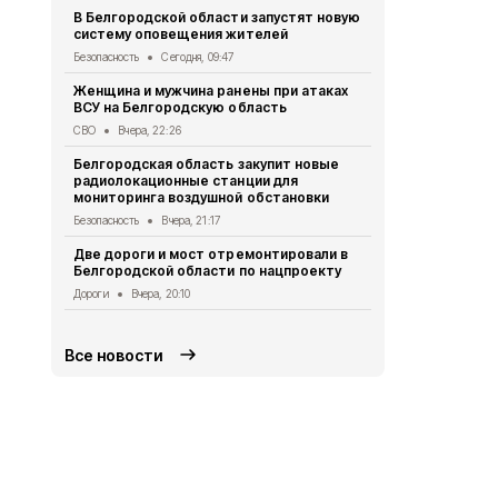
Мэр Белгор
В Белгородской области запустят новую
восстановл
систему оповещения жителей
Белгород
Вче
Безопасность
Сегодня, 09:47
В Белгород
Женщина и мужчина ранены при атаках
похитили у 
ВСУ на Белгородскую область
предлогом 
СВО
Вчера, 22:26
Криминал
Вче
Белгородская область закупит новые
Житель Шеб
радиолокационные станции для
тяжёлые ра
мониторинга воздушной обстановки
дрона
Безопасность
Вчера, 21:17
СВО
Вчера, 1
Две дороги и мост отремонтировали в
Александр 
Белгородской области по нацпроекту
Борисовског
освобожден
Дороги
Вчера, 20:10
Общество
Вч
Все новости