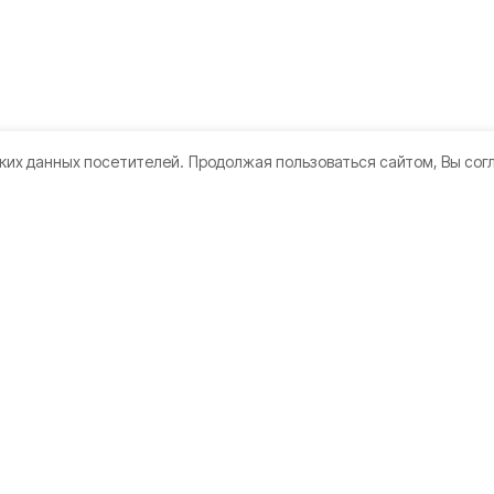
ких данных посетителей.
Продолжая пользоваться сайтом, Вы сог
кте
Мы в соцсетях
те
ы
а конфиденциальности