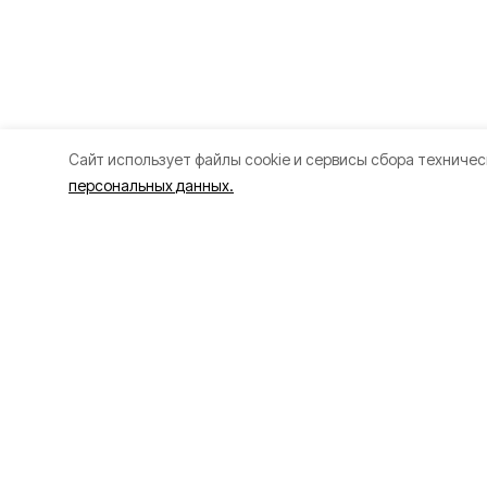
Cайт использует файлы cookie и сервисы сбора техничес
персональных данных.
Разделы
О прое
Новости
О проек
Статьи
Контакт
Здоровье
Политик
Путешествия
Точка зрения
Территория