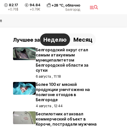
82.17
94.84
+
28
°С,
облачно
+0.76
$
+0.78
€
Белгород
л
Неделю
Месяц
Лучшее за
Белгородский округ стал
самым атакуемым
муниципалитетом
Белгородской области за
сутки
6 августа , 11:18
Более 100 кг мясной
продукции уничтожено на
полигоне отходов в
Белгороде
4 августа , 12:44
Беспилотник атаковал
коммерческий объект в
Короче, пострадали мужчина