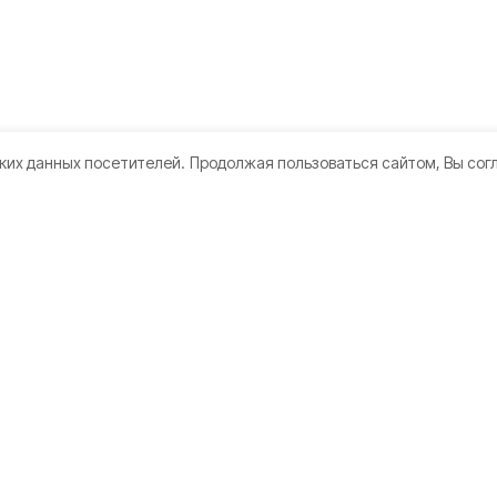
ких данных посетителей.
Продолжая пользоваться сайтом, Вы сог
кте
Мы в соцсетях
те
ы
а конфиденциальности