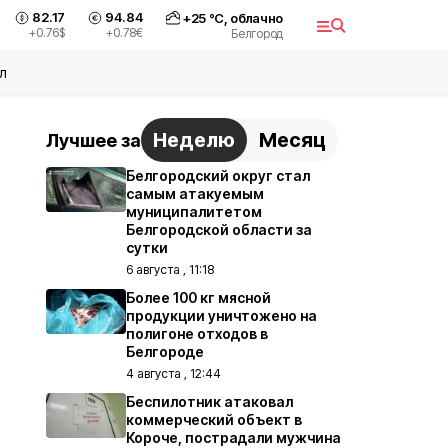
82.17
94.84
+
25
°С,
облачно
+0.76
$
+0.78
€
Белгород
л
Неделю
Месяц
Лучшее за
Белгородский округ стал
самым атакуемым
муниципалитетом
Белгородской области за
сутки
6 августа , 11:18
Более 100 кг мясной
продукции уничтожено на
полигоне отходов в
Белгороде
4 августа , 12:44
Беспилотник атаковал
коммерческий объект в
Короче, пострадали мужчина