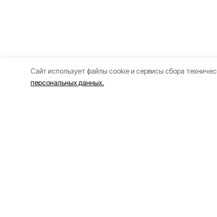
Cайт использует файлы cookie и сервисы сбора техничес
персональных данных.
Разделы
О прое
Новости
О проек
Статьи
Контакт
Здоровье
Политик
Путешествия
Точка зрения
Территория