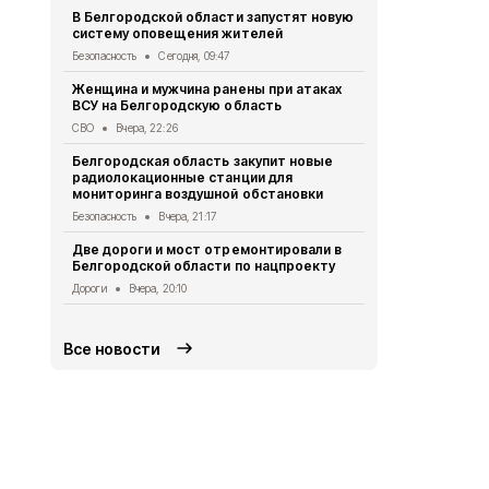
Мэр Белгор
В Белгородской области запустят новую
восстановл
систему оповещения жителей
Белгород
Вче
Безопасность
Сегодня, 09:47
В Белгород
Женщина и мужчина ранены при атаках
похитили у 
ВСУ на Белгородскую область
предлогом 
СВО
Вчера, 22:26
Криминал
Вче
Белгородская область закупит новые
Житель Шеб
радиолокационные станции для
тяжёлые ра
мониторинга воздушной обстановки
дрона
Безопасность
Вчера, 21:17
СВО
Вчера, 1
Две дороги и мост отремонтировали в
Александр 
Белгородской области по нацпроекту
Борисовског
освобожден
Дороги
Вчера, 20:10
Общество
Вч
Все новости