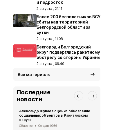
и подросток
2 августа , 21:11
Более 200 беспилотников ВСУ
сбиты над территорией
Белгородской области за
сутки
2 августа , 11:08
Белгород и Белгородский
округ подверглись ракетному
обстрелу со стороны Украины
2 августа , 09:49
Все материалы
Последние
новости
Александр Шуваев оценил обновление
Велосипедис
социальных объектов в Ракитянском
ВСУ в Грай
округе
СВО
Вчера, 1
Общество
Сегодня, 09:56