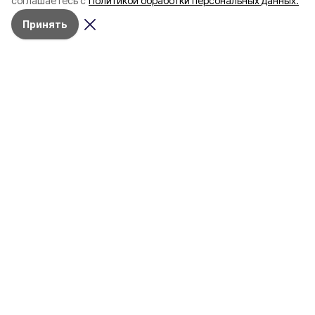
соглашаетесь с
Политикой обработки персональных данных.
Принять
Разделы
Новости
Статьи
Здоровье
Путешествия
Точка зрения
Территория
Работа
Бизнес
Ликбез
Город
Объясняем