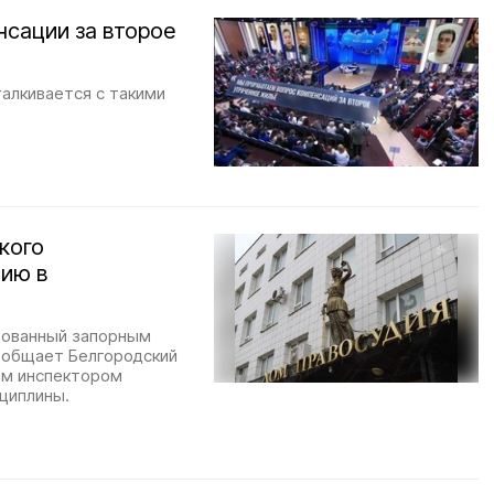
нсации за второе
талкивается с такими
кого
ию в
удованный запорным
ообщает Белгородский
ым инспектором
сциплины.