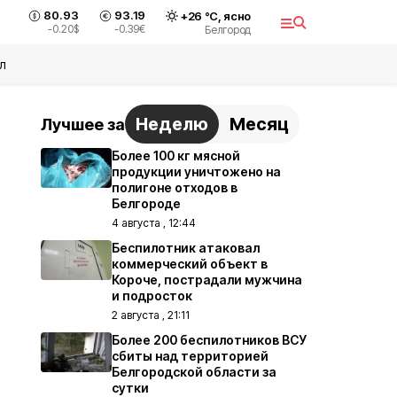
80.93
93.19
+
26
°С,
ясно
-0.20
$
-0.39
€
Белгород
л
Неделю
Месяц
Лучшее за
Более 100 кг мясной
продукции уничтожено на
полигоне отходов в
Белгороде
4 августа , 12:44
Беспилотник атаковал
коммерческий объект в
Короче, пострадали мужчина
и подросток
2 августа , 21:11
Более 200 беспилотников ВСУ
сбиты над территорией
Белгородской области за
сутки