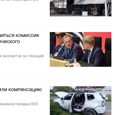
виться комиссия
рческого
я экспертов за текущий
чили компенсацию
енников порядка 600