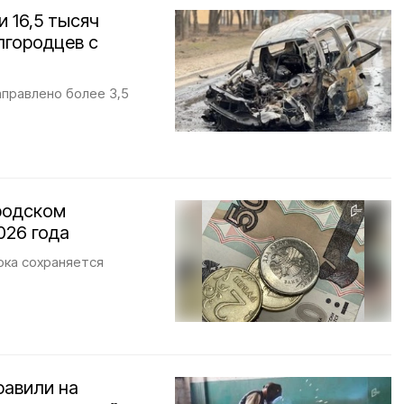
 16,5 тысяч
лгородцев с
аправлено более 3,5
родском
026 года
ока сохраняется
равили на