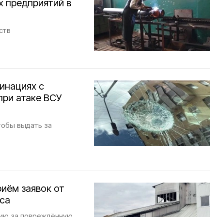
х предприятий в
ств
инациях с
при атаке ВСУ
тобы выдать за
иём заявок от
еса
цию за повреждённую