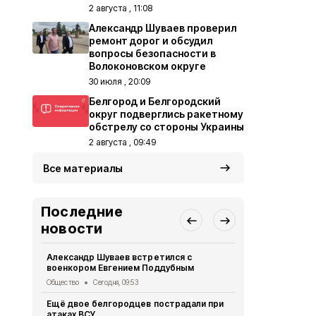
2 августа , 11:08
Александр Шуваев проверил
ремонт дорог и обсудил
вопросы безопасности в
Волоконовском округе
30 июля , 20:09
Белгород и Белгородский
округ подверглись ракетному
обстрелу со стороны Украины
2 августа , 09:49
Все материалы
Последние
новости
Александр Шуваев встретился с
Шуваев обр
военкором Евгением Поддубным
Яковлевског
освобожден
Общество
Сегодня, 09:53
захватчико
Ещё двое белгородцев пострадали при
Власть
Вчера
атаках ВСУ