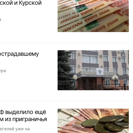
ской и Курской
я
пострадавшему
ура
РФ выделило ещё
м из приграничья
ателей уже на