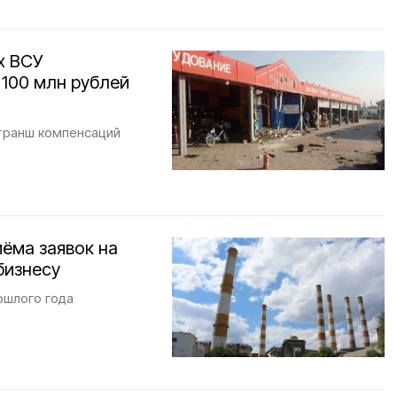
х ВСУ
100 млн рублей
транш компенсаций
иëма заявок на
бизнесу
ошлого года