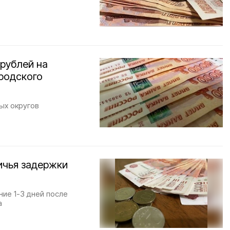
рублей на
родского
ых округов
ичья задержки
ие 1-3 дней после
а