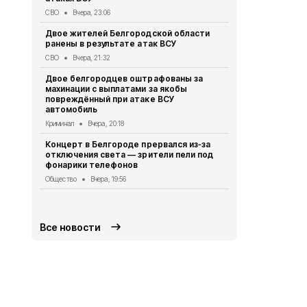
Президент 
СВО
Вчера, 23:06
доклад Але
обстановке
Двое жителей Белгородской области
ранены в результате атак ВСУ
Безопасность
СВО
Вчера, 21:32
Оперштаб Б
Telegram-к
Двое белгородцев оштрафованы за
доверять
махинации с выплатами за якобы
повреждённый при атаке ВСУ
Безопасность
автомобиль
Ещё трое б
Криминал
Вчера, 20:18
ранения в р
Концерт в Белгороде прервался из‑за
СВО
Вчера, 1
отключения света — зрители пели под
фонарики телефонов
Александр 
белгородск
Общество
Вчера, 19:56
дронами ВС
Власть
Вчера
Все новости