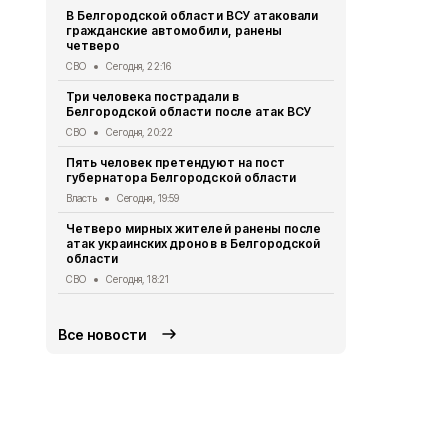
В Белгородской области ВСУ атаковали
Первый эта
гражданские автомобили, ранены
участковый
четверо
области 11 
СВО
Сегодня, 22:16
Общество
Се
Три человека пострадали в
В Белгородс
Белгородской области после атак ВСУ
атак ВСУ по
жителей
СВО
Сегодня, 20:22
СВО
Сегодня,
Пять человек претендуют на пост
губернатора Белгородской области
Водитель л
пострадал 
Власть
Сегодня, 19:59
«КамАЗом» 
Четверо мирных жителей ранены после
ДТП
Сегодня
атак украинских дронов в Белгородской
области
В Белгородс
родились 50
СВО
Сегодня, 18:21
Общество
Се
Все новости