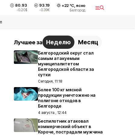
80.93
93.19
+
22
°С,
ясно
-0.20
$
-0.39
€
Белгород
л
Неделю
Месяц
Лучшее за
Белгородский округ стал
самым атакуемым
муниципалитетом
Белгородской области за
сутки
Сегодня, 11:18
Более 100 кг мясной
продукции уничтожено на
полигоне отходов в
Белгороде
4 августа , 12:44
Беспилотник атаковал
коммерческий объект в
Короче, пострадали мужчина