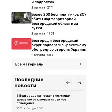
и подросток
2 августа , 21:11
Более 200 беспилотников ВСУ
сбиты над территорией
Белгородской области за
сутки
2 августа , 11:08
Белгород и Белгородский
округ подверглись ракетному
обстрелу со стороны Украины
2 августа , 09:49
Все материалы
Последние
новости
В Белгороде на нескольких улицах
Автомобиль
временно отключили наружное
округа подв
освещение
дрона
ЖКХ
Сегодня, 23:08
СВО
Сегодня