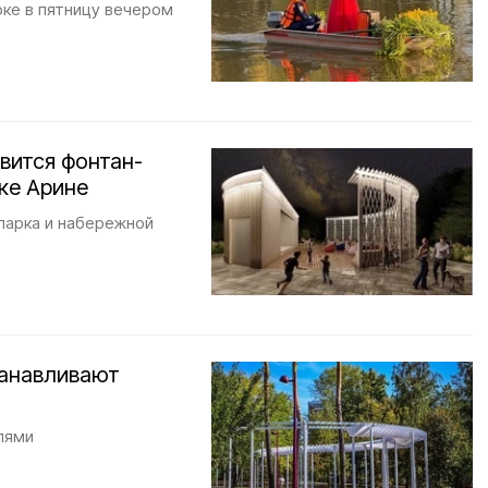
ке в пятницу вечером
вится фонтан-
ке Арине
парка и набережной
танавливают
лями