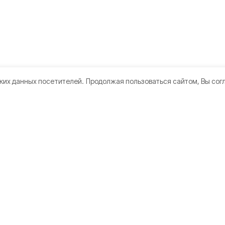
ких данных посетителей.
Продолжая пользоваться сайтом, Вы сог
кте
Мы в соцсетях
те
ы
а конфиденциальности