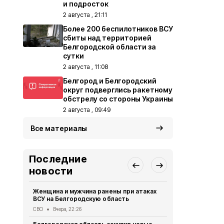
и подросток
2 августа , 21:11
Более 200 беспилотников ВСУ
сбиты над территорией
Белгородской области за
сутки
2 августа , 11:08
Белгород и Белгородский
округ подверглись ракетному
обстрелу со стороны Украины
2 августа , 09:49
Все материалы
Последние
новости
Женщина и мужчина ранены при атаках
В Белгород
ВСУ на Белгородскую область
похитили у 
предлогом 
СВО
Вчера, 22:26
Криминал
Вче