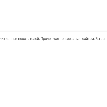
ких данных посетителей.
Продолжая пользоваться сайтом, Вы сог
кте
Мы в соцсетях
те
ы
а конфиденциальности