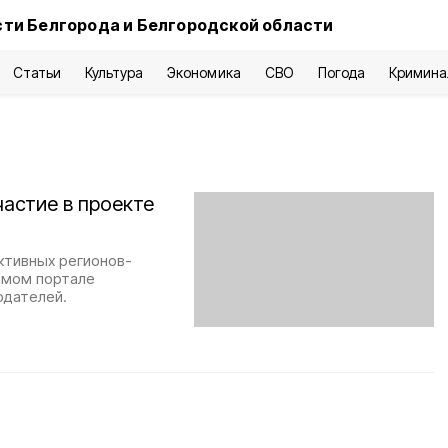
ти Белгорода и Белгородской области
Статьи
Культура
Экономика
СВО
Погода
Кримина
частие в проекте
ктивных регионов-
самом портале
одателей.