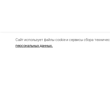
Cайт использует файлы cookie и сервисы сбора техничес
персональных данных.
Разделы
О прое
Новости
О проек
Статьи
Контакт
Здоровье
Политик
Путешествия
Точка зрения