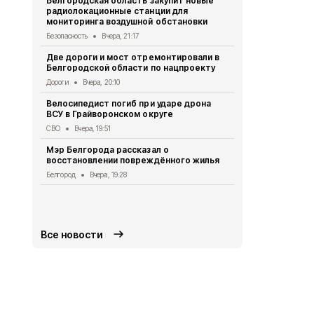
Белгородская область закупит новые
радиолокационные станции для
Житель Шеб
мониторинга воздушной обстановки
тяжёлые ра
дрона
Безопасность
Вчера, 21:17
СВО
Вчера, 1
Две дороги и мост отремонтировали в
Белгородской области по нацпроекту
Александр 
Борисовског
Дороги
Вчера, 20:10
освобожден
Велосипедист погиб при ударе дрона
Общество
Вч
ВСУ в Грайворонском округе
В выходные
СВО
Вчера, 19:51
аномальная
Мэр Белгорода рассказал о
Погода
Вчера
восстановлении повреждённого жилья
Белгородск
Белгород
Вчера, 19:28
лечить тяж
совместно 
СВО
Вчера, 1
Все новости