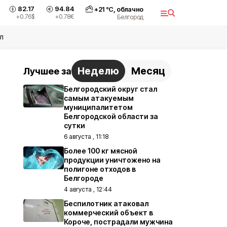
82.17
94.84
+
21
°С,
облачно
+0.76
$
+0.78
€
Белгород
л
Неделю
Месяц
Лучшее за
Белгородский округ стал
самым атакуемым
муниципалитетом
Белгородской области за
сутки
6 августа , 11:18
Более 100 кг мясной
продукции уничтожено на
полигоне отходов в
Белгороде
4 августа , 12:44
Беспилотник атаковал
коммерческий объект в
Короче, пострадали мужчина