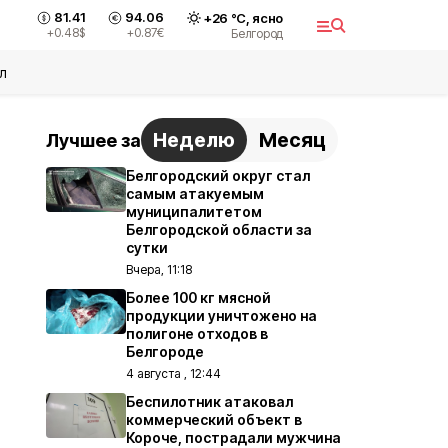
81.41
94.06
+
26
°С,
ясно
+0.48
$
+0.87
€
Белгород
л
Неделю
Месяц
Лучшее за
Белгородский округ стал
самым атакуемым
муниципалитетом
Белгородской области за
сутки
Вчера, 11:18
Более 100 кг мясной
продукции уничтожено на
полигоне отходов в
Белгороде
4 августа , 12:44
Беспилотник атаковал
коммерческий объект в
Короче, пострадали мужчина