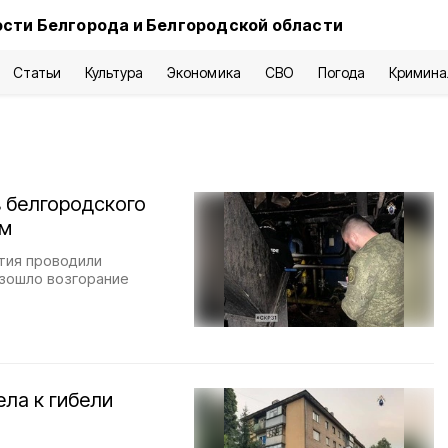
сти Белгорода и Белгородской области
Статьи
Культура
Экономика
СВО
Погода
Кримина
в белгородского
ом
тия проводили
изошло возгорание
ла к гибели