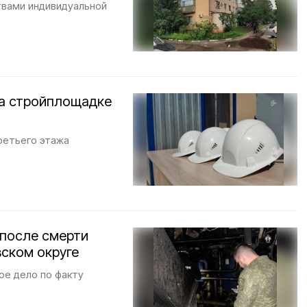
твами индивидуальной
 на стройплощадке
ретьего этажа
 после смерти
вском округе
ое дело по факту