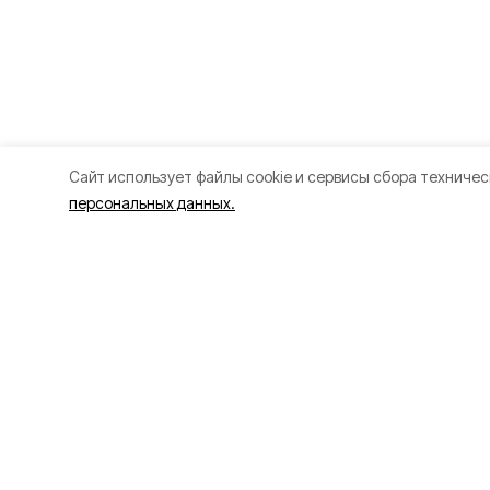
Cайт использует файлы cookie и сервисы сбора техничес
персональных данных.
Разделы
О прое
Новости
О проек
Статьи
Контакт
Здоровье
Политик
Путешествия
Точка зрения