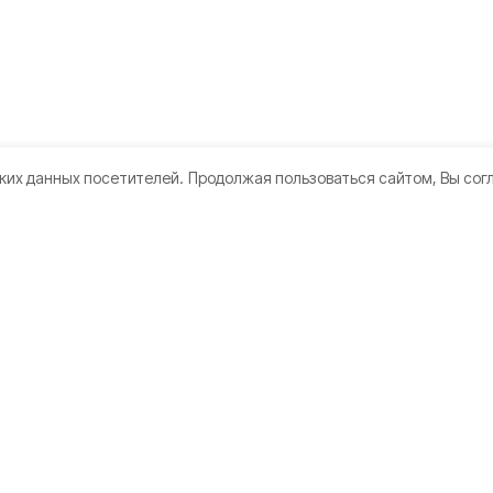
ких данных посетителей.
Продолжая пользоваться сайтом, Вы сог
кте
Мы в соцсетях
те
ы
а конфиденциальности