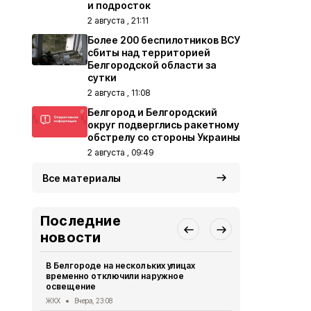
и подросток
2 августа , 21:11
Более 200 беспилотников ВСУ
сбиты над территорией
Белгородской области за
сутки
2 августа , 11:08
Белгород и Белгородский
округ подверглись ракетному
обстрелу со стороны Украины
2 августа , 09:49
Все материалы
Последние
новости
В Белгороде на нескольких улицах
Автомобиль
временно отключили наружное
округа подв
освещение
дрона
ЖКХ
Вчера, 23:08
СВО
Вчера, 1