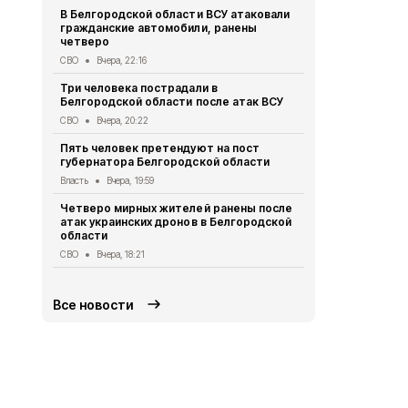
В Белгородской области ВСУ атаковали
Первый эта
гражданские автомобили, ранены
участковый
четверо
области 11 
СВО
Вчера, 22:16
Общество
Вч
Три человека пострадали в
В Белгородс
Белгородской области после атак ВСУ
атак ВСУ по
жителей
СВО
Вчера, 20:22
СВО
Вчера, 1
Пять человек претендуют на пост
губернатора Белгородской области
Водитель л
пострадал 
Власть
Вчера, 19:59
«КамАЗом» 
Четверо мирных жителей ранены после
ДТП
Вчера, 1
атак украинских дронов в Белгородской
области
В Белгородс
родились 50
СВО
Вчера, 18:21
Общество
Вч
Все новости