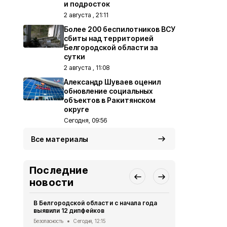
и подросток
2 августа , 21:11
Более 200 беспилотников ВСУ
сбиты над территорией
Белгородской области за
сутки
2 августа , 11:08
Александр Шуваев оценил
обновление социальных
объектов в Ракитянском
округе
Сегодня, 09:56
Все материалы
Последние
новости
В Белгородской области с начала года
В Белгород
выявили 12 дипфейков
систему оп
Безопасность
Сегодня, 12:15
Безопасность