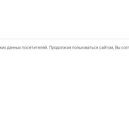
ких данных посетителей.
Продолжая пользоваться сайтом, Вы сог
кте
Мы в соцсетях
те
ы
а конфиденциальности