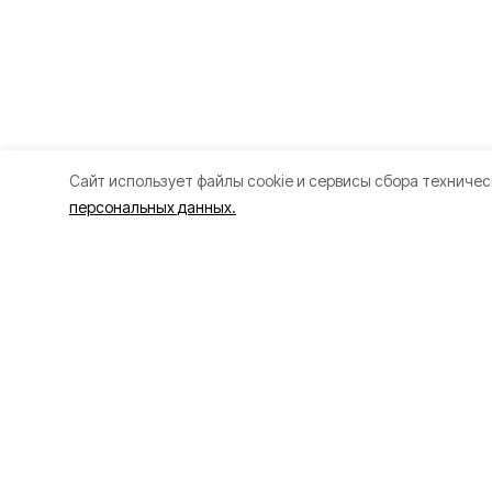
Cайт использует файлы cookie и сервисы сбора техничес
персональных данных.
Разделы
О прое
Новости
О проек
Статьи
Контакт
Здоровье
Политик
Путешествия
Точка зрения