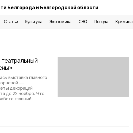
ти Белгорода и Белгородской области
Статьи
Культура
Экономика
СВО
Погода
Кримина
й театральный
ены»
сь выставка главного
порнёвой —
кеты декораций
та до 22 ноября. Что
работе главный