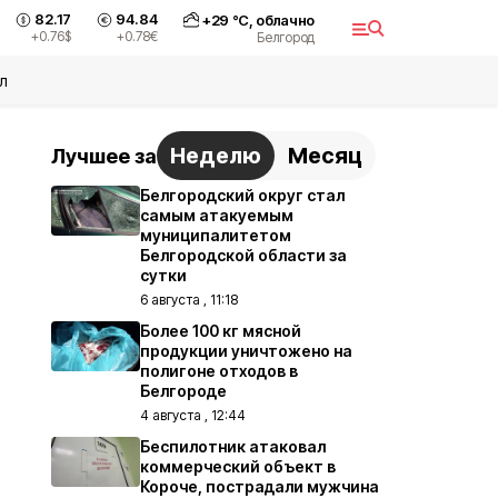
82.17
94.84
+
29
°С,
облачно
+0.76
$
+0.78
€
Белгород
л
Неделю
Месяц
Лучшее за
Белгородский округ стал
самым атакуемым
муниципалитетом
Белгородской области за
сутки
6 августа , 11:18
Более 100 кг мясной
продукции уничтожено на
полигоне отходов в
Белгороде
4 августа , 12:44
Беспилотник атаковал
коммерческий объект в
Короче, пострадали мужчина