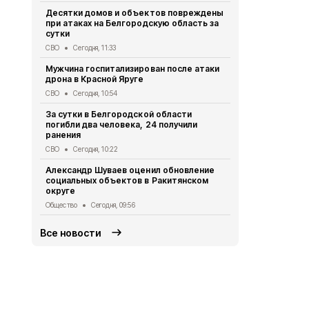
Десятки домов и объектов повреждены
Женщина и 
при атаках на Белгородскую область за
ВСУ на Бел
сутки
СВО
Вчера, 
СВО
Сегодня, 11:33
Белгородск
Мужчина госпитализирован после атаки
радиолокац
дрона в Красной Яруге
мониторинг
СВО
Сегодня, 10:54
Безопасность
За сутки в Белгородской области
Две дороги
погибли два человека, 24 получили
Белгородск
ранения
Дороги
Вчера
СВО
Сегодня, 10:22
Велосипедис
Александр Шуваев оценил обновление
ВСУ в Грай
социальных объектов в Ракитянском
СВО
Вчера, 1
округе
Общество
Сегодня, 09:56
Все новости