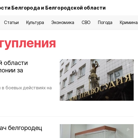
сти Белгорода и Белгородской области
Статьи
Культура
Экономика
СВО
Погода
Кримина
тупления
й области
лонии за
 в боевых действиях на
лач белгородец