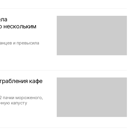
ела
о нескольким
ранцев и превысила
грабления кафе
2 пачки мороженого,
нную капусту