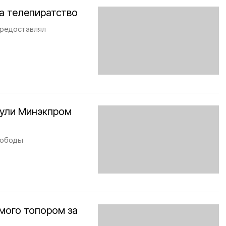
а телепиратство
предоставлял
ули Минэкпром
вободы
мого топором за