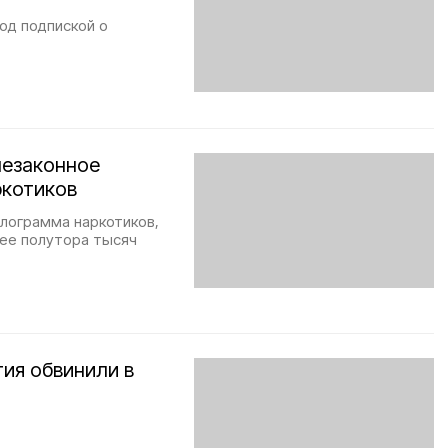
од подпиской о
незаконное
ркотиков
илограмма наркотиков,
лее полутора тысяч
ия обвинили в