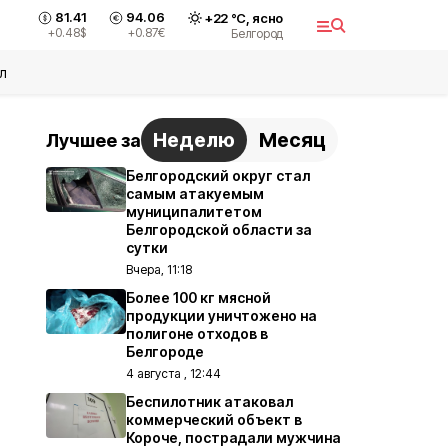
81.41
94.06
+
22
°С,
ясно
+0.48
$
+0.87
€
Белгород
л
Неделю
Месяц
Лучшее за
Белгородский округ стал
самым атакуемым
муниципалитетом
Белгородской области за
сутки
Вчера, 11:18
Более 100 кг мясной
продукции уничтожено на
полигоне отходов в
Белгороде
4 августа , 12:44
Беспилотник атаковал
коммерческий объект в
Короче, пострадали мужчина