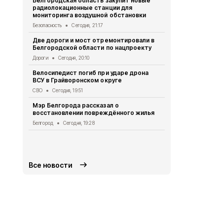
Белгородская область закупит новые
радиолокационные станции для
Житель Шеб
мониторинга воздушной обстановки
тяжёлые ра
дрона
Безопасность
Сегодня, 21:17
СВО
Сегодня
Две дороги и мост отремонтировали в
Белгородской области по нацпроекту
Александр 
Борисовског
Дороги
Сегодня, 20:10
освобожден
Велосипедист погиб при ударе дрона
Общество
Се
ВСУ в Грайворонском округе
В выходные
СВО
Сегодня, 19:51
аномальная
Мэр Белгорода рассказал о
Погода
Сегод
восстановлении повреждённого жилья
Белгородск
Белгород
Сегодня, 19:28
лечить тяж
совместно 
СВО
Сегодня
Все новости