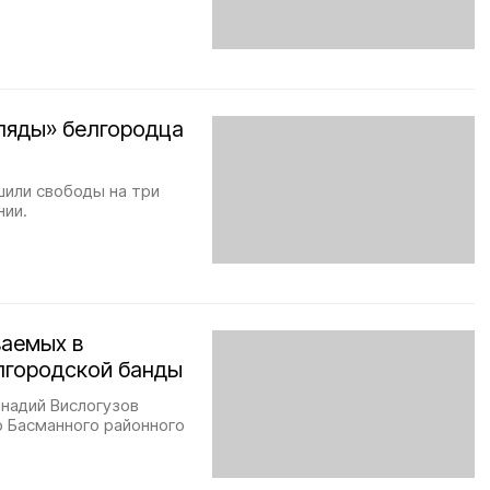
гляды» белгородца
шили свободы на три
нии.
ваемых в
лгородской банды
ннадий Вислогузов
ю Басманного районного