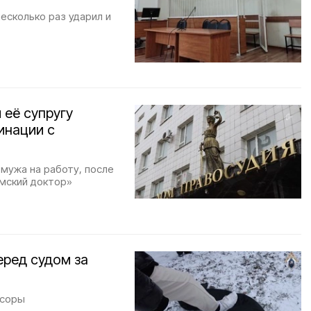
есколько раз ударил и
 её супругу
инации с
мужа на работу, после
емский доктор»
еред судом за
ссоры