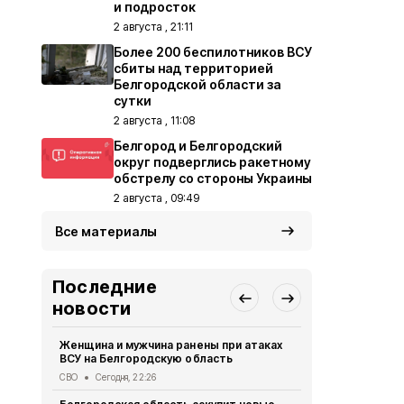
и подросток
2 августа , 21:11
Более 200 беспилотников ВСУ
сбиты над территорией
Белгородской области за
сутки
2 августа , 11:08
Белгород и Белгородский
округ подверглись ракетному
обстрелу со стороны Украины
2 августа , 09:49
Все материалы
Последние
новости
Женщина и мужчина ранены при атаках
В Белгород
ВСУ на Белгородскую область
похитили у 
предлогом 
СВО
Сегодня, 22:26
Криминал
Сег