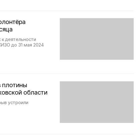
олонтёра
сяца
 к деятельности
СИЗО до 31 мая 2024
в плотины
ковской области
рыв устроили