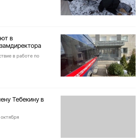
ют в
 замдиректора
ствие в работе по
ену Тебекину в
 октября