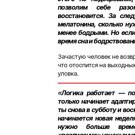
позволим себе разо
восстановится. За сле
мелатонина, сколько ну
менее бодрыми. Но если
время сна и бодрствован
Зачастую человек не возвр
что отоспится на выходных
уловка.
«Логика работает — п
только начинает адаптир
ты снова в субботу и во
начинается новая недел
нужно больше време