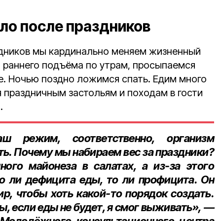
ло после праздников
здников мы кардинально меняем жизненный
 раннего подъёма по утрам, просыпаемся
ле. Ночью поздно ложимся спать. Едим много
я праздничным застольям и походам в гости
.
ш режим, соответственно, организм
ть. Почему мы набираем вес за праздники?
ного майонеза в салатах, а из‑за этого
о ли дефицита еды, то ли профицита. Он
р, чтобы хоть какой‑то порядок создать.
, если еды не будет, я смог выживать», —