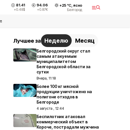
81.41
94.06
+
25
°С,
ясно
+0.48
$
+0.87
€
Белгород
л
Неделю
Месяц
Лучшее за
Белгородский округ стал
самым атакуемым
муниципалитетом
Белгородской области за
сутки
Вчера, 11:18
Более 100 кг мясной
продукции уничтожено на
полигоне отходов в
Белгороде
4 августа , 12:44
Беспилотник атаковал
коммерческий объект в
Короче, пострадали мужчина