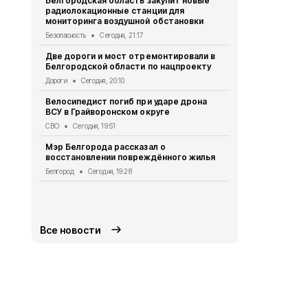
Белгородская область закупит новые
радиолокационные станции для
Житель Шеб
мониторинга воздушной обстановки
тяжёлые ра
дрона
Безопасность
Сегодня, 21:17
СВО
Сегодня
Две дороги и мост отремонтировали в
Белгородской области по нацпроекту
Александр 
Борисовског
Дороги
Сегодня, 20:10
освобожден
Велосипедист погиб при ударе дрона
Общество
Се
ВСУ в Грайворонском округе
В выходные
СВО
Сегодня, 19:51
аномальная
Мэр Белгорода рассказал о
Погода
Сегод
восстановлении повреждённого жилья
Белгородск
Белгород
Сегодня, 19:28
лечить тяж
совместно 
СВО
Сегодня
Все новости