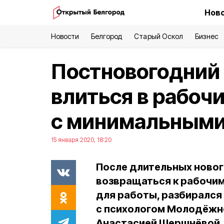
Ново
Новости
Белгород
Старый Оскол
Бизнес
Постновогодний 
влиться в рабоч
с минимальными
15 января 2020, 18:20
После длительных ново
возвращаться к рабочим 
для работы, разбиралс
с психологом Молодёжн
Анастасией Шершнёвой.