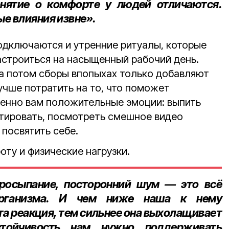
нятие о комфорте у людей отличаются.
е влияния извне».
дключаются и утренние ритуалы, которые
астроиться на насыщенный рабочий день.
 а потом сборы впопыхах только добавляют
учше потратить на то, что поможет
менно вам положительные эмоции: выпить
итировать, посмотреть смешное видео
 посвятить себе.
оту и физические нагрузки.
просыпание, посторонний шум — это всё
организма. И чем ниже наша к нему
эта реакция, тем сильнее она выхолащивает
стойчивость нам нужно поддерживать