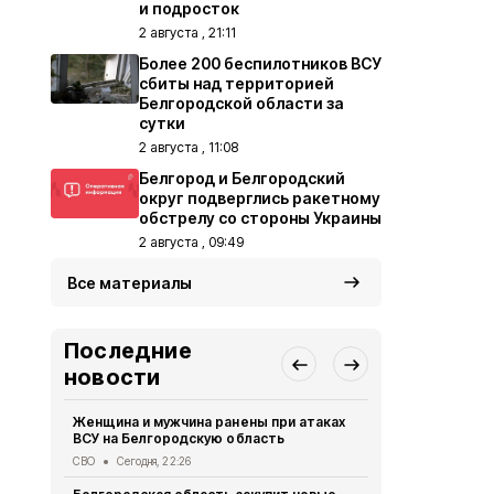
и подросток
2 августа , 21:11
Более 200 беспилотников ВСУ
сбиты над территорией
Белгородской области за
сутки
2 августа , 11:08
Белгород и Белгородский
округ подверглись ракетному
обстрелу со стороны Украины
2 августа , 09:49
Все материалы
Последние
новости
Женщина и мужчина ранены при атаках
В Белгород
ВСУ на Белгородскую область
похитили у 
предлогом 
СВО
Сегодня, 22:26
Криминал
Сег