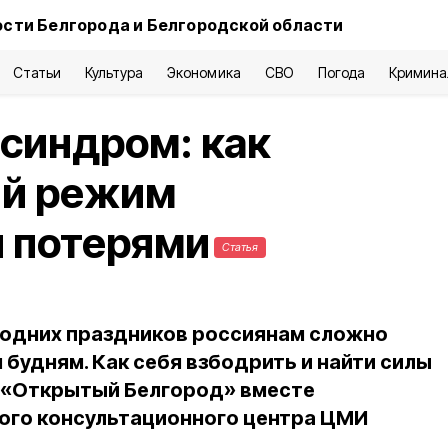
сти Белгорода и Белгородской области
Статьи
Культура
Экономика
СВО
Погода
Кримина
синдром: как
ий режим
 потерями
Статья
годних праздников россиянам сложно
будням. Как себя взбодрить и найти силы
я «Открытый Белгород» вместе
ого консультационного центра ЦМИ