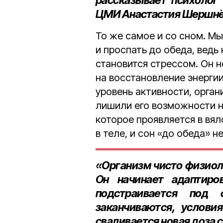
рассказывает
психолог
ЦМИ Анастастия Шершн
То же самое и со сном. Мы
и проспать до обеда, ведь 
становится стрессом. Он н
на восстановление энерги
уровень активности, орган
лишили его возможности н
которое проявляется в вял
в теле, и сон «до обеда» н
«Организм чисто физиол
Он начинает адаптиро
подстраивается под 
заканчиваются, услови
сваливается новая доза 