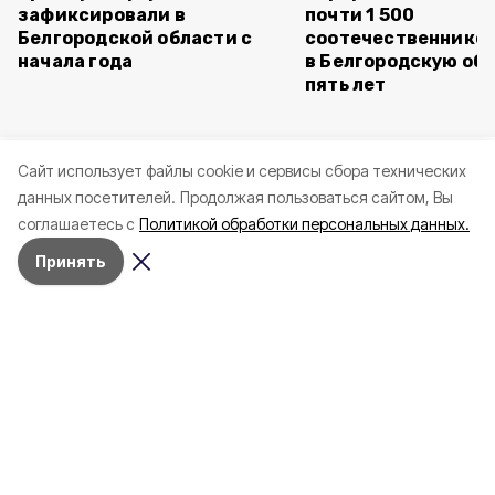
зафиксировали в
почти 1 500
Белгородской области с
соотечественников
начала года
в Белгородскую обл
пять лет
Cайт использует файлы cookie и сервисы сбора технических
данных посетителей.
Продолжая пользоваться сайтом, Вы
соглашаетесь с
Политикой обработки персональных данных.
Принять
Сегодня, 22:27
Белгород
Фото:
«Открытый Белгород»
Электроснабжение в Белгороде
восстанавливают после грозы