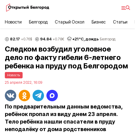
Новости
Белгород
Старый Оскол
Бизнес
Статьи
82.17
94.84
+
21
°С,
дождь
+0.76
$
+0.78
€
Белгород
Следком возбудил уголовное
дело по факту гибели 6-летнего
ребенка на пруду под Белгородом
Новость
25 апреля 2022, 16:09
По предварительным данным ведомства,
ребёнок пропал из виду днем 23 апреля.
Тело ребёнка нашли спасатели в пруду
неподалёку от дома родственников