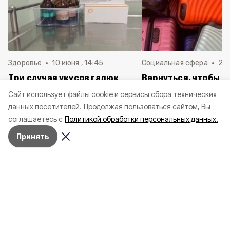
Здоровье
10 июня , 14:45
Социальная сфера
20 
Три случая укусов гадюк
Вернуться, чтобы о
зафиксировали в
почти 1 500
Cайт использует файлы cookie и сервисы сбора технических
Белгородской области с
соотечественников
данных посетителей.
Продолжая пользоваться сайтом, Вы
начала года
в Белгородскую обл
соглашаетесь с
Политикой обработки персональных данных.
пять лет
Принять