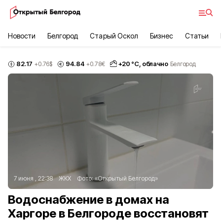
Новости
Белгород
Старый Оскол
Бизнес
Статьи
82.17
94.84
+
20
°С,
облачно
+0.76
$
+0.78
€
Белгород
7 июня , 22:38
ЖКХ
Фото:
«Открытый Белгород»
Водоснабжение в домах на
Харгоре в Белгороде восстановят