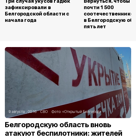
Три случая укусов гадюк
Вернуться, чтобы о
зафиксировали в
почти 1 500
Белгородской области с
соотечественников
начала года
в Белгородскую обл
пять лет
9 августа , 00:16
СВО
Фото:
«Открытый Белгород»
Белгородскую область вновь
атакуют беспилотники: жителей