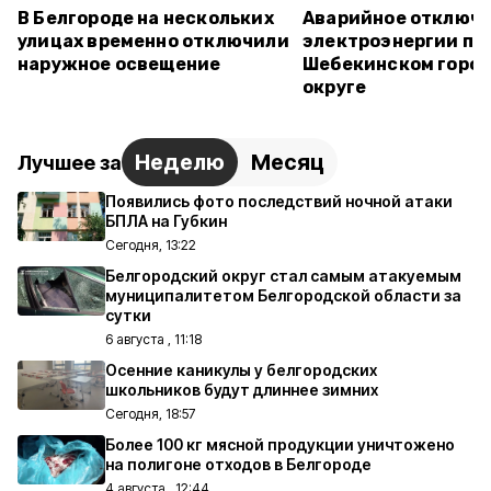
В Белгороде на нескольких
Аварийное отключ
улицах временно отключили
электроэнергии пр
наружное освещение
Шебекинском горо
округе
Неделю
Месяц
Лучшее за
Появились фото последствий ночной атаки
БПЛА на Губкин
Сегодня, 13:22
Белгородский округ стал самым атакуемым
муниципалитетом Белгородской области за
сутки
6 августа , 11:18
Осенние каникулы у белгородских
школьников будут длиннее зимних
Сегодня, 18:57
Более 100 кг мясной продукции уничтожено
на полигоне отходов в Белгороде
4 августа , 12:44