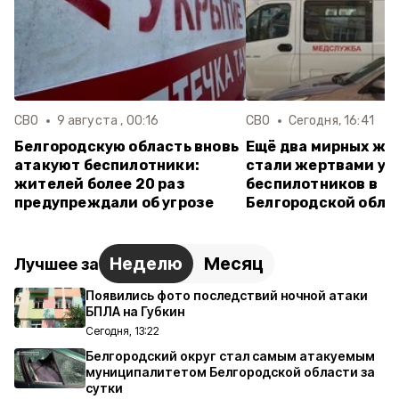
СВО
9 августа , 00:16
СВО
Сегодня, 16:41
Белгородскую область вновь
Ещё два мирных жи
атакуют беспилотники:
стали жертвами ук
жителей более 20 раз
беспилотников в
предупреждали об угрозе
Белгородской обла
Неделю
Месяц
Лучшее за
Появились фото последствий ночной атаки
БПЛА на Губкин
Сегодня, 13:22
Белгородский округ стал самым атакуемым
муниципалитетом Белгородской области за
сутки