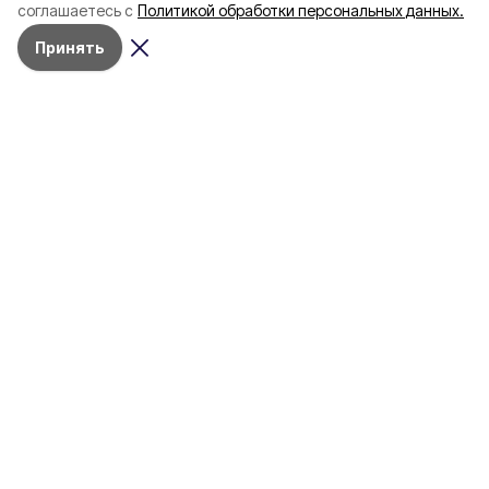
соглашаетесь с
Политикой обработки персональных данных.
пять лет
Принять
4 марта , 17:38
Общество
Фото:
«Открытый Белгород»
Аромасвечи, плед и
водонагреватель: Что подарить
на 8 марта белгородке?