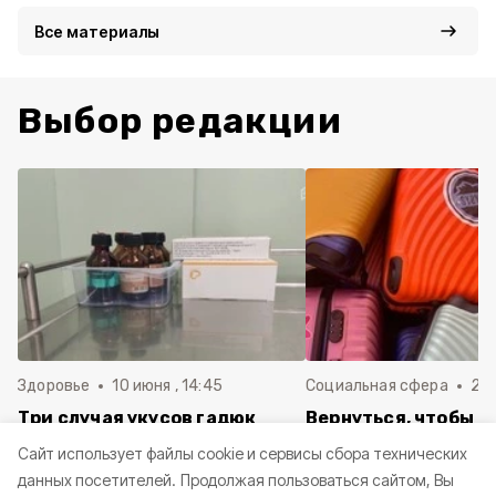
Все материалы
Выбор редакции
Здоровье
10 июня , 14:45
Социальная сфера
20 
Три случая укусов гадюк
Вернуться, чтобы о
зафиксировали в
почти 1 500
Cайт использует файлы cookie и сервисы сбора технических
Белгородской области с
соотечественников
данных посетителей.
Продолжая пользоваться сайтом, Вы
начала года
в Белгородскую обл