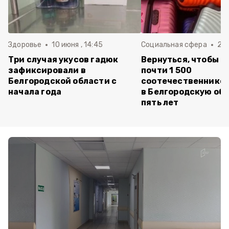
Здоровье
10 июня , 14:45
Социальная сфера
20 
Три случая укусов гадюк
Вернуться, чтобы о
зафиксировали в
почти 1 500
Белгородской области с
соотечественников
начала года
в Белгородскую обл
пять лет