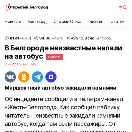
Новости
Белгород
Старый Оскол
Бизнес
Статьи
81.41
94.06
+
35
°С,
ясно
+0.48
$
+0.87
€
Белгород
В Белгороде неизвестные напали
на автобус
Новость
25 июля 2022, 09:25
Маршрутный автобус закидали камнями.
Об инциденте сообщили в телеграм-канал
«Жесть-Белгород». Как сообщил паблику
читатель, неизвестные закидали камнями
автобус, когда там были пассажиры. От