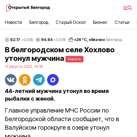
Новости
Белгород
Старый Оскол
Бизнес
Статьи
82.17
94.84
+
26
°С,
облачно
+0.00
$
+0.00
€
Белгород
В белгородском селе Хохлово
утонул мужчина
Новость
17 августа 2022, 14:18
44-летний мужчина утонул во время
рыбалки с женой.
Главное управление МЧС России по
Белгородской области сообщает, что в
Валуйском горокруге в озере утонул
мужчина.