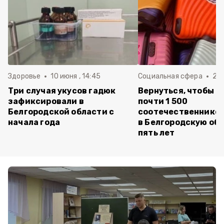
Здоровье
10 июня , 14:45
Социальная сфера
20 
Три случая укусов гадюк
Вернуться, чтобы о
зафиксировали в
почти 1 500
Белгородской области с
соотечественников
начала года
в Белгородскую обл
пять лет