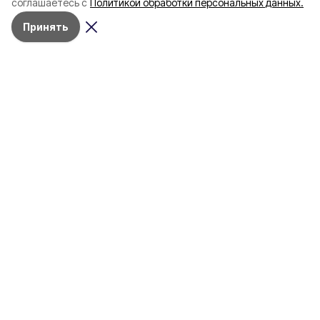
соглашаетесь с
Политикой обработки персональных данных.
пять лет
Принять
4 марта , 17:38
Общество
Фото:
«Открытый Белгород»
Аромасвечи, плед и
водонагреватель: Что подарить
на 8 марта белгородке?