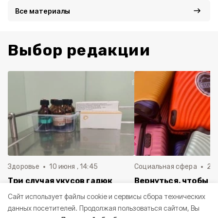
Все материалы
Выбор редакции
Здоровье
10 июня , 14:45
Социальная сфера
20 
Три случая укусов гадюк
Вернуться, чтобы о
зафиксировали в
почти 1 500
Cайт использует файлы cookie и сервисы сбора технических
Белгородской области с
соотечественников
данных посетителей.
Продолжая пользоваться сайтом, Вы
начала года
в Белгородскую обл