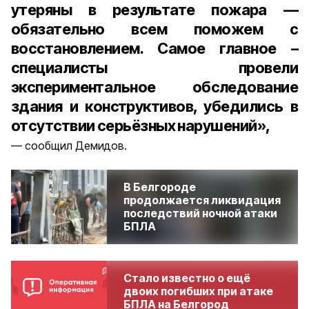
утеряны в результате пожара —
обязательно всем поможем с
восстановлением. Самое главное –
специалисты провели
экспериментальное обследование
здания и конструктивов, убедились в
отсутствии серьёзных нарушений»,
сообщил Демидов.
В Белгороде
продолжается ликвидация
последствий ночной атаки
БПЛА
Стало известно о ещё
двоих погибших при атаке
БПЛА на Белгород