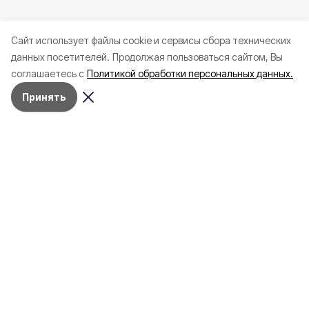
Cайт использует файлы cookie и сервисы сбора технических
данных посетителей.
Продолжая пользоваться сайтом, Вы
соглашаетесь с
Политикой обработки персональных данных.
Принять
Сегодня, 17:15
ЧП
Фото:
Пресс-служба ГУ МЧС по Белгородской области
Мужчина утонул в реке Ворскла в
Борисовском округе
Погибший находился в необорудованном
для купания месте