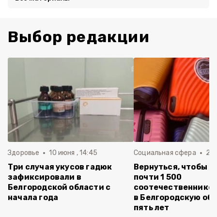
Выбор редакции
Здоровье
10 июня , 14:45
Социальная сфера
20 
Три случая укусов гадюк
Вернуться, чтобы о
зафиксировали в
почти 1 500
Белгородской области с
соотечественников
начала года
в Белгородскую обл
пять лет