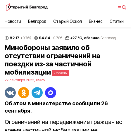
Новости
Белгород
Старый Оскол
Бизнес
Статьи
82.17
94.84
+
27
°С,
облачно
+0.76
$
+0.78
€
Белгород
Минобороны заявило об
отсутствии ограничений на
поездки из-за частичной
мобилизации
Новость
27 сентября 2022, 09:25
Об этом в министерстве сообщили 26
сентября.
Ограничений на передвижение граждан во
время частичной мобилизации не