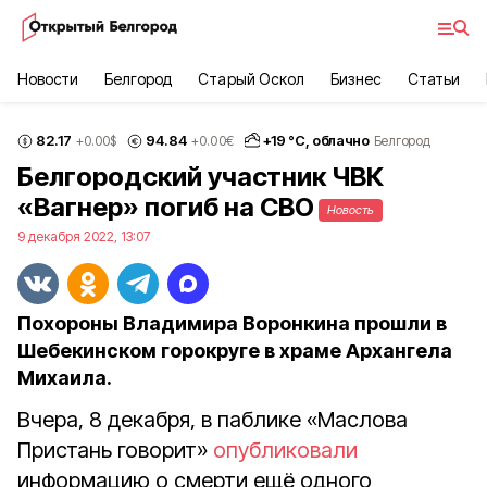
Новости
Белгород
Старый Оскол
Бизнес
Статьи
82.17
94.84
+
19
°С,
облачно
+0.00
$
+0.00
€
Белгород
Белгородский участник ЧВК
«Вагнер» погиб на СВО
Новость
9 декабря 2022, 13:07
Похороны Владимира Воронкина прошли в
Шебекинском горокруге в храме Архангела
Михаила.
Вчера, 8 декабря, в паблике «Маслова
Пристань говорит»
опубликовали
информацию о смерти ещё одного