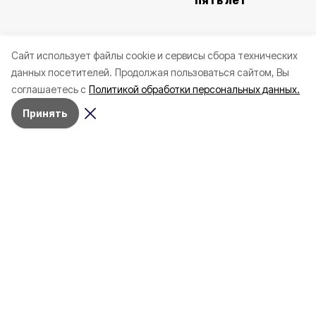
пять лет
Cайт использует файлы cookie и сервисы сбора технических
данных посетителей.
Продолжая пользоваться сайтом, Вы
соглашаетесь с
Политикой обработки персональных данных.
Принять
Сегодня, 01:59
СВО
Фото:
13 человек, в том числе двое
детей, ранены при массированной
атаке БПЛА на Белгород