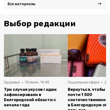
Все материалы
Выбор редакции
Здоровье
10 июня , 14:45
Социальная сфера
20 
Три случая укусов гадюк
Вернуться, чтобы о
зафиксировали в
почти 1 500
Белгородской области с
соотечественников
начала года
в Белгородскую обл