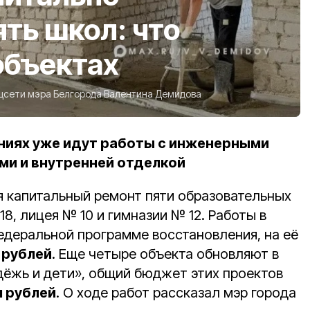
ть школ: что
объектах
цсети мэра Белгорода Валентина Демидова
ниях уже идут работы с инженерными
ами и внутренней отделкой
 капитальный ремонт пяти образовательных
8, лицея № 10 и гимназии № 12. Работы в
едеральной программе восстановления, на её
 рублей
. Еще четыре объекта обновляют в
ёжь и дети», общий бюджет этих проектов
н рублей
. О ходе работ рассказал мэр города