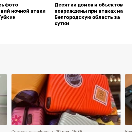
сь фото
Десятки домов и объектов
вий ночной атаки
повреждены при атаках на
Губкин
Белгородскую область за
сутки
Социальная сфера
20 мая , 15:38
Кр