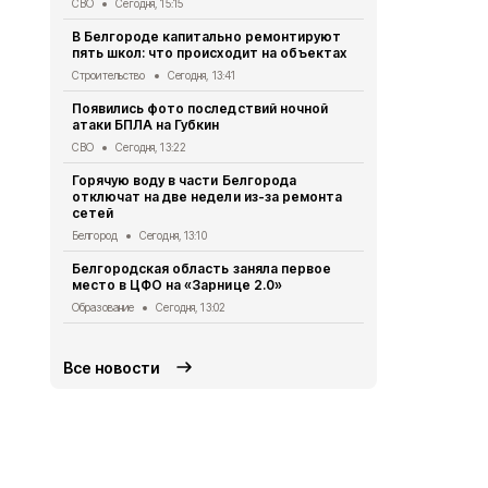
СВО
Сегодня, 15:15
Десятки до
В Белгороде капитально ремонтируют
при атаках 
пять школ: что происходит на объектах
сутки
Строительство
Сегодня, 13:41
СВО
Сегодня,
Появились фото последствий ночной
Мужчина го
атаки БПЛА на Губкин
дрона в Кра
СВО
Сегодня, 13:22
СВО
Сегодня
Горячую воду в части Белгорода
За сутки в 
отключат на две недели из-за ремонта
погибли два
сетей
ранения
Белгород
Сегодня, 13:10
СВО
Сегодня
Белгородская область заняла первое
Александр 
место в ЦФО на «Зарнице 2.0»
социальных
округе
Образование
Сегодня, 13:02
Общество
Се
Все новости