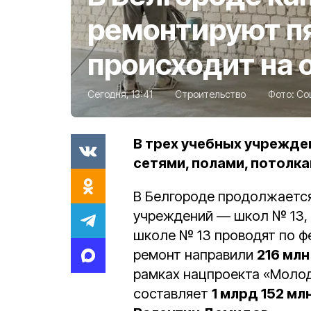
ремонтируют пя
происходит на 
Сегодня, 13:41
Строительство
Фото:
Со
В трех учебных учрежде
сетями, полами, потолк
В Белгороде продолжается
учреждений — школ № 13, 1
школе № 13 проводят по ф
ремонт направили
216 млн
рамках нацпроекта «Молод
составляет
1 млрд 152 мл