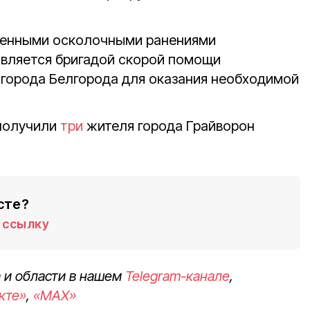
венными осколочными ранениями
авляется бригадой скорой помощи
 города Белгорода для оказания необходимой
 получили
три
жителя города Грайворон
сте?
ссылку
 и области в нашем
Telegram-канале
,
кте»
,
«MAX»