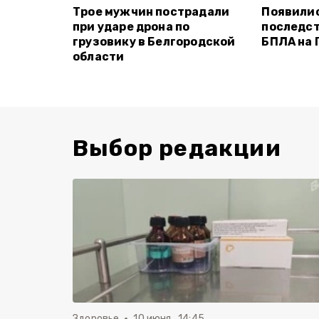
Трое мужчин пострадали
Появили
при ударе дрона по
последст
грузовику в Белгородской
БПЛА на 
области
Выбор редакции
Здоровье
10 июня , 14:45