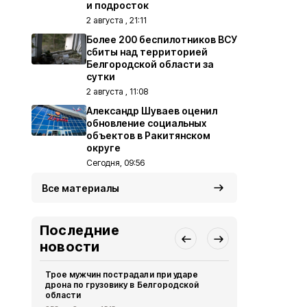
и подросток
2 августа , 21:11
Более 200 беспилотников ВСУ
сбиты над территорией
Белгородской области за
сутки
2 августа , 11:08
Александр Шуваев оценил
обновление социальных
объектов в Ракитянском
округе
Сегодня, 09:56
Все материалы
Последние
новости
Трое мужчин пострадали при ударе
В Белгородс
дрона по грузовику в Белгородской
выявили 12
области
Безопасность