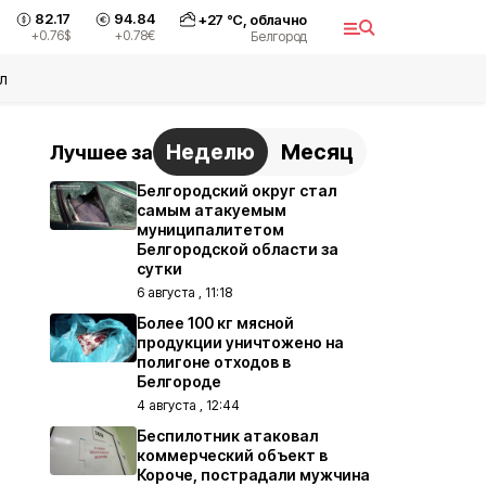
82.17
94.84
+
27
°С,
облачно
+0.76
$
+0.78
€
Белгород
л
Неделю
Месяц
Лучшее за
Белгородский округ стал
самым атакуемым
муниципалитетом
Белгородской области за
сутки
6 августа , 11:18
Более 100 кг мясной
продукции уничтожено на
полигоне отходов в
Белгороде
4 августа , 12:44
Беспилотник атаковал
коммерческий объект в
Короче, пострадали мужчина