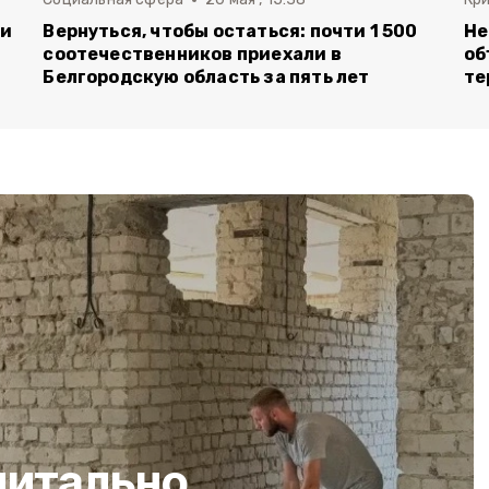
ли
Вернуться, чтобы остаться: почти 1 500
Не
соотечественников приехали в
об
Белгородскую область за пять лет
те
питально