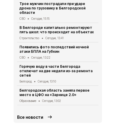
Трое мужчин пострадали при ударе
В Белгородс
дрона по грузовику в Белгородской
выявили 12
области
Безопасность
СВО
Сегодня, 15:15
Десятки до
В Белгороде капитально ремонтируют
при атаках 
пять школ: что происходит на объектах
сутки
Строительство
Сегодня, 13:41
СВО
Сегодня,
Появились фото последствий ночной
Мужчина го
атаки БПЛА на Губкин
дрона в Кра
СВО
Сегодня, 13:22
СВО
Сегодня
Горячую воду в части Белгорода
За сутки в 
отключат на две недели из-за ремонта
погибли два
сетей
ранения
Белгород
Сегодня, 13:10
СВО
Сегодня
Белгородская область заняла первое
Александр 
место в ЦФО на «Зарнице 2.0»
социальных
округе
Образование
Сегодня, 13:02
Общество
Се
Все новости