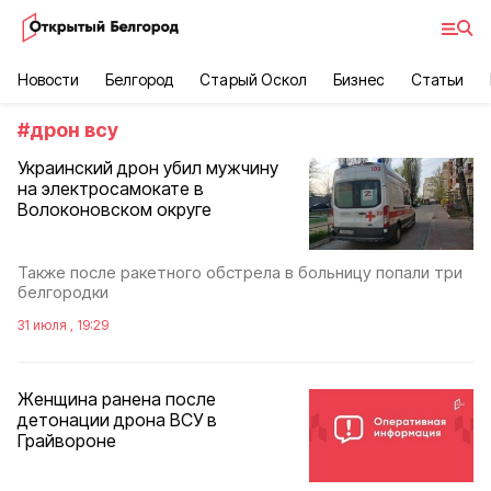
Новости
Белгород
Старый Оскол
Бизнес
Статьи
#
дрон всу
Украинский дрон убил мужчину
на электросамокате в
Волоконовском округе
Также после ракетного обстрела в больницу попали три
белгородки
31 июля , 19:29
Женщина ранена после
детонации дрона ВСУ в
Грайвороне