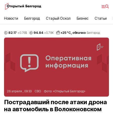
Новости
Белгород
Старый Оскол
Бизнес
Статьи
82.17
94.84
+
25
°С,
облачно
+0.76
$
+0.78
€
Белгород
26 апреля , 09:33
СВО
Фото:
«Открытый Белгород»
Пострадавший после атаки дрона
на автомобиль в Волоконовском