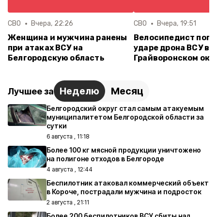
СВО
Вчера, 22:26
СВО
Вчера, 19:51
Женщина и мужчина ранены
Велосипедист поги
при атаках ВСУ на
ударе дрона ВСУ в
Белгородскую область
Грайворонском окр
Неделю
Месяц
Лучшее за
Белгородский округ стал самым атакуемым
муниципалитетом Белгородской области за
сутки
6 августа , 11:18
Более 100 кг мясной продукции уничтожено
на полигоне отходов в Белгороде
4 августа , 12:44
Беспилотник атаковал коммерческий объект
в Короче, пострадали мужчина и подросток
2 августа , 21:11
Более 200 беспилотников ВСУ сбиты над