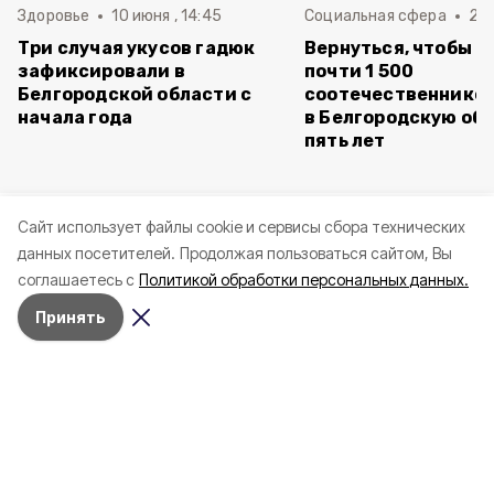
Здоровье
10 июня , 14:45
Социальная сфера
20 
Три случая укусов гадюк
Вернуться, чтобы о
зафиксировали в
почти 1 500
Белгородской области с
соотечественников
начала года
в Белгородскую обл
пять лет
Cайт использует файлы cookie и сервисы сбора технических
данных посетителей.
Продолжая пользоваться сайтом, Вы
соглашаетесь с
Политикой обработки персональных данных.
Принять
Вчера, 22:26
СВО
Фото: