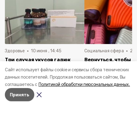
Здоровье
10 июня , 14:45
Социальная сфера
20 
Три случая укусов гадюк
Вернуться, чтобы о
зафиксировали в
почти 1 500
Cайт использует файлы cookie и сервисы сбора технических
Белгородской области с
соотечественников
данных посетителей.
Продолжая пользоваться сайтом, Вы
начала года
в Белгородскую обл
соглашаетесь с
Политикой обработки персональных данных.
пять лет
Принять