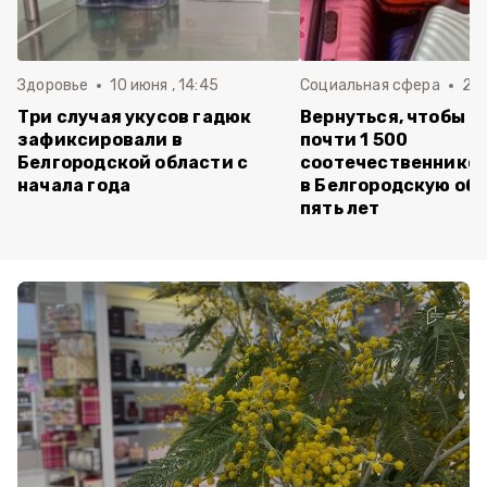
Здоровье
10 июня , 14:45
Социальная сфера
20 
Три случая укусов гадюк
Вернуться, чтобы о
зафиксировали в
почти 1 500
Белгородской области с
соотечественников
начала года
в Белгородскую обл
пять лет