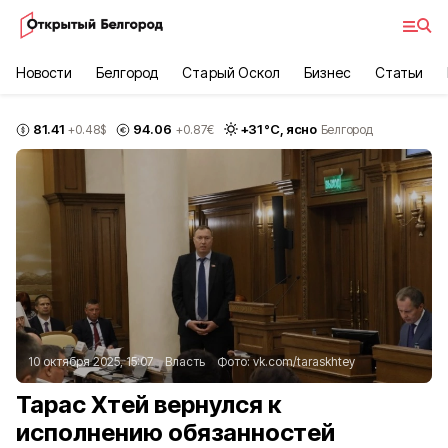
Новости
Белгород
Старый Оскол
Бизнес
Статьи
81.41
94.06
+
31
°С,
ясно
+0.48
$
+0.87
€
Белгород
10 октября 2025, 15:07
Власть
Фото:
vk.com/taraskhtey
Тарас Хтей вернулся к
исполнению обязанностей