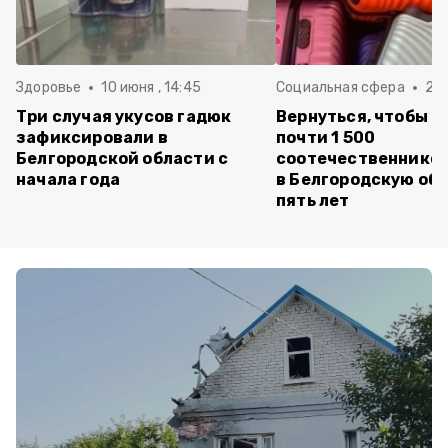
Здоровье
10 июня , 14:45
Социальная сфера
20 
Три случая укусов гадюк
Вернуться, чтобы о
зафиксировали в
почти 1 500
Белгородской области с
соотечественников
начала года
в Белгородскую обл
пять лет