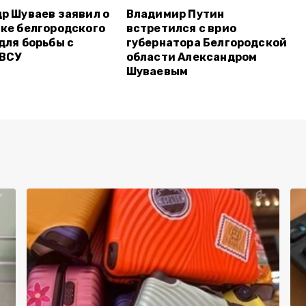
р Шуваев заявил о
Владимир Путин
ке белгородского
встретился с врио
для борьбы с
губернатора Белгородской
 ВСУ
области Александром
Шуваевым