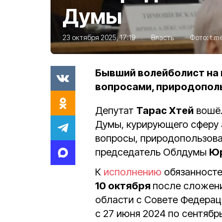
Думы
23 октября 2025, 17:19
Власть
Фото:
t.m
Бывший волейболист на 
вопросами, природополь
Депутат
Тарас Хтей
вошёл
Думы, курирующего сферу
вопросы, природопользова
председатель Облдумы
Юр
К
исполнению
обязанносте
10 октября
после сложени
области с Совете Федераци
с
27 июня 2024 по сентябр