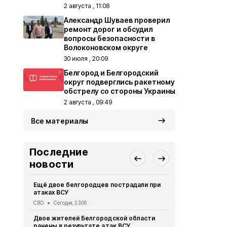
2 августа , 11:08
Александр Шуваев проверил
ремонт дорог и обсудил
вопросы безопасности в
Волоконовском округе
30 июля , 20:09
Белгород и Белгородский
округ подверглись ракетному
обстрелу со стороны Украины
2 августа , 09:49
Все материалы
Последние
новости
Ещё двое белгородцев пострадали при
Президент 
атаках ВСУ
доклад Але
обстановке
СВО
Сегодня, 23:06
Безопасность
Двое жителей Белгородской области
ранены в результате атак ВСУ
Оперштаб Б