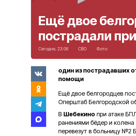
Ещё двое белг
пострадали при
Сегодня, 23:06
СВО
Фото:
один из пострадавших о
помощи
Ещё двое белгородцев пос
Оперштаб Белгородской о
В
Шебекино
при атаке БП
ранениями бёдер и колена 
перевезут в больницу №2 