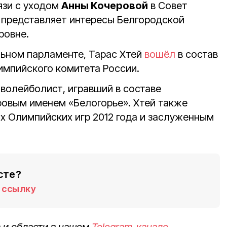
язи с уходом
Анны Кочеровой
в Совет
ь представляет интересы Белгородской
ровне.
ьном парламенте, Тарас Хтей
вошёл
в состав
мпийского комитета России.
й
волейболист, игравший в составе
ровым именем «Белогорье». Хтей также
х Олимпийских игр 2012 года и заслуженным
сте?
ссылку
 и области в нашем
Telegram-канале
,