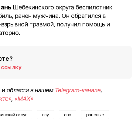
тань
Шебекинского округа беспилотник
иль, ранен мужчина. Он обратился в
взрывной травмой, получил помощь и
аторно.
сте?
ссылку
 и области в нашем
Telegram-канале
,
кте»
,
«MAX»
инский округ
всу
сво
раненые