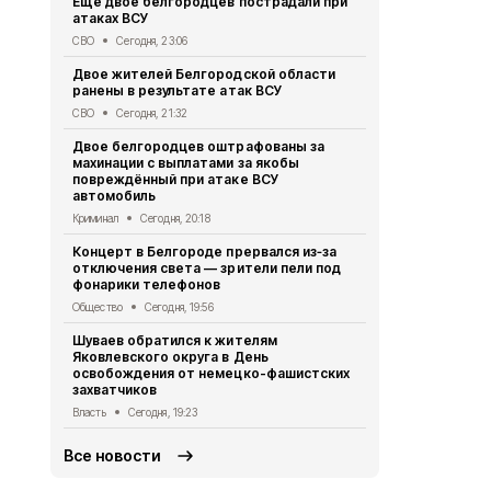
Ещё двое белгородцев пострадали при
Президент 
атаках ВСУ
доклад Але
обстановке
СВО
Сегодня, 23:06
Безопасность
Двое жителей Белгородской области
ранены в результате атак ВСУ
Оперштаб Б
Telegram-к
СВО
Сегодня, 21:32
доверять
Двое белгородцев оштрафованы за
Безопасность
махинации с выплатами за якобы
повреждённый при атаке ВСУ
Ещё трое б
автомобиль
ранения в р
Криминал
Сегодня, 20:18
СВО
Сегодня
Концерт в Белгороде прервался из‑за
Александр 
отключения света — зрители пели под
белгородск
фонарики телефонов
дронами ВС
Общество
Сегодня, 19:56
Власть
Сегод
Шуваев обратился к жителям
Владимир П
Яковлевского округа в День
губернатор
освобождения от немецко-фашистских
Александр
захватчиков
Власть
Сегод
Власть
Сегодня, 19:23
Все новости