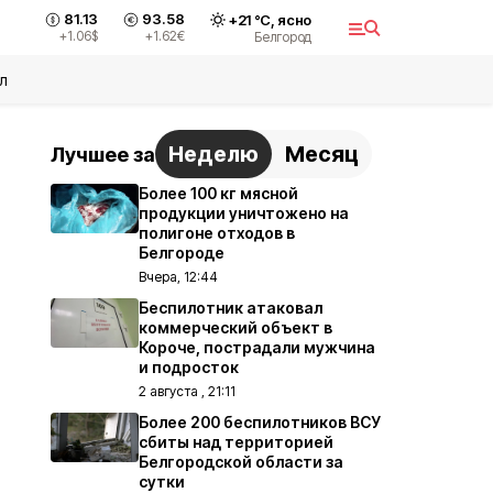
81.13
93.58
+
21
°С,
ясно
+1.06
$
+1.62
€
Белгород
л
Неделю
Месяц
Лучшее за
Более 100 кг мясной
продукции уничтожено на
полигоне отходов в
Белгороде
Вчера, 12:44
Беспилотник атаковал
коммерческий объект в
Короче, пострадали мужчина
и подросток
2 августа , 21:11
Более 200 беспилотников ВСУ
сбиты над территорией
Белгородской области за
сутки