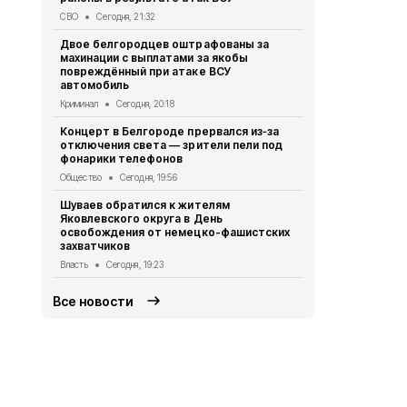
Telegram-к
СВО
Сегодня, 21:32
доверять
Двое белгородцев оштрафованы за
Безопасность
махинации с выплатами за якобы
повреждённый при атаке ВСУ
Ещё трое б
автомобиль
ранения в р
Криминал
Сегодня, 20:18
СВО
Сегодня
Концерт в Белгороде прервался из‑за
Александр 
отключения света — зрители пели под
белгородск
фонарики телефонов
дронами ВС
Общество
Сегодня, 19:56
Власть
Сегод
Шуваев обратился к жителям
Владимир П
Яковлевского округа в День
губернатор
освобождения от немецко-фашистских
Александр
захватчиков
Власть
Сегод
Власть
Сегодня, 19:23
Все новости