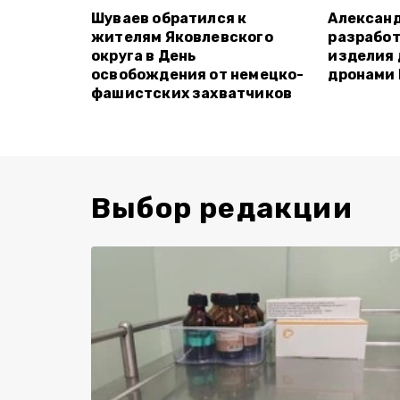
Шуваев обратился к
Александ
жителям Яковлевского
разработ
округа в День
изделия 
освобождения от немецко-
дронами
фашистских захватчиков
Выбор редакции