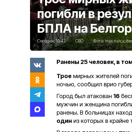
погибли в резул
БПЛА на Белго
Сегодня, 10:42
СВО
Фото:
max.ru/v_v_de
Ранены 25 человек, в то
Трое
мирных жителей поги
ночью, сообщил врио губе
Город был атакован
16
бесп
мужчин и женщина погибл
ранены. В больницах нахо
один
из которых в крайне