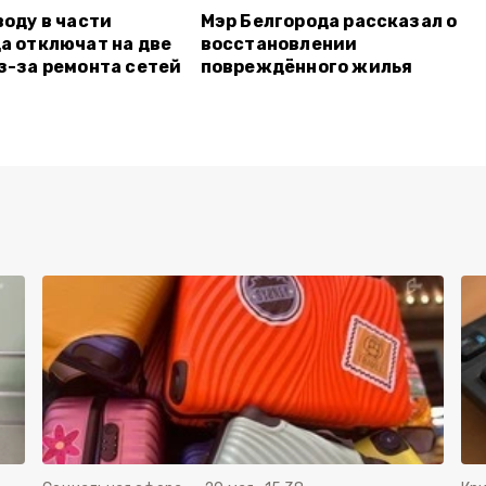
воду в части
Мэр Белгорода рассказал о
а отключат на две
восстановлении
з-за ремонта сетей
повреждённого жилья