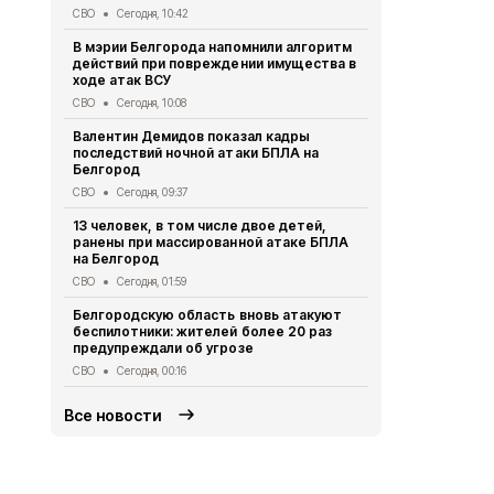
СВО
Сегодня, 10:42
Осенние ка
В мэрии Белгорода напомнили алгоритм
школьников 
действий при повреждении имущества в
Образование
ходе атак ВСУ
В Ивне зав
СВО
Сегодня, 10:08
благоустро
Валентин Демидов показал кадры
Общество
Вч
последствий ночной атаки БПЛА на
Белгород
218 белгоро
августа
СВО
Сегодня, 09:37
Общество
Вч
13 человек, в том числе двое детей,
ранены при массированной атаке БПЛА
Выплату пр
на Белгород
уже 91 студ
Белгородск
СВО
Сегодня, 01:59
Социальная сфер
Белгородскую область вновь атакуют
беспилотники: жителей более 20 раз
предупреждали об угрозе
СВО
Сегодня, 00:16
Все новости