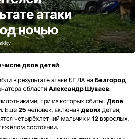
ьтате атаки
род ночью
midov
м числе двое детей
бли в результате атаки БПЛА на
Белгород
рнатора области
Александр Шуваев
.
илотниками, три из которых сбиты.
Двое
и. Ещё
25
человек, включая
двоих
детей,
дятся четырёхлетний мальчик и
12
взрослых,
 тяжёлом состоянии.