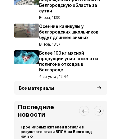
Белгородскую область за
сутки
Вчера, 11:33
Осенние каникулы у
белгородских школьников
будут длиннее зимних
Вчера, 18:57
Более 100 кг мясной
продукции уничтожено на
полигоне отходов в
Белгороде
4 августа , 12:44
Все материалы
Последние
новости
Трое мирных жителей погибли в
Электросна
результате атаки БПЛА на Белгород
восстанавл
ночью
Белгород
Вч