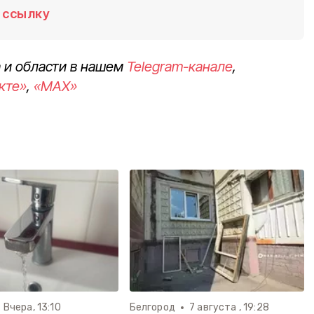
ссылку
 и области в нашем
Telegram-канале
,
кте»
,
«MAX»
Вчера, 13:10
Белгород
7 августа , 19:28