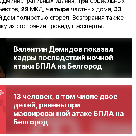
административных здания,
три
социальных
ъектов,
29
МКД,
четыре
частных дома,
33
 дом полностью сгорел. Возгорания также
ку их состояния проведут эксперты.
Валентин Демидов показал
кадры последствий ночной
атаки БПЛА на Белгород
13 человек, в том числе двое
детей, ранены при
массированной атаке БПЛА на
Белгород