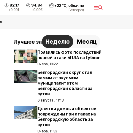
82.17
94.84
+
22
°С,
облачно
+0.00
$
+0.00
€
Белгород
л
Неделю
Месяц
Лучшее за
Появились фото последствий
ночной атаки БПЛА на Губкин
Вчера, 13:22
Белгородский округ стал
самым атакуемым
муниципалитетом
Белгородской области за
сутки
6 августа , 11:18
Десятки домов и объектов
повреждены при атаках на
Белгородскую область за
сутки
Вчера, 11:33