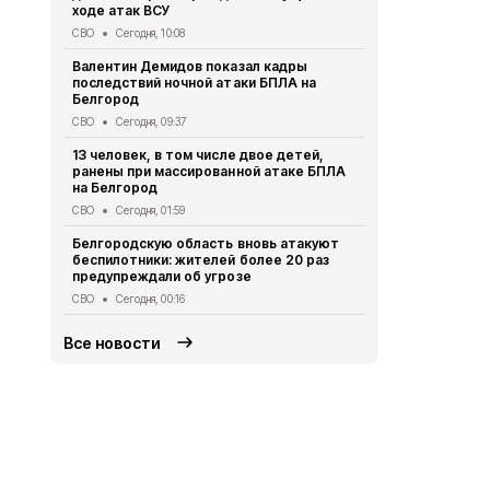
Образование
ходе атак ВСУ
В Ивне зав
СВО
Сегодня, 10:08
благоустро
Валентин Демидов показал кадры
Общество
Вч
последствий ночной атаки БПЛА на
Белгород
218 белгоро
августа
СВО
Сегодня, 09:37
Общество
Вч
13 человек, в том числе двое детей,
ранены при массированной атаке БПЛА
Выплату пр
на Белгород
уже 91 студ
Белгородск
СВО
Сегодня, 01:59
Социальная сфер
Белгородскую область вновь атакуют
беспилотники: жителей более 20 раз
предупреждали об угрозе
СВО
Сегодня, 00:16
Все новости