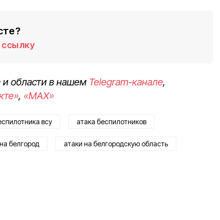
сте?
ссылку
 и области в нашем
Telegram-канале
,
кте»
,
«MAX»
еспилотника всу
атака беспилотников
 на белгород
атаки на белгородскую область