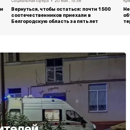
Социальная сфера
20 мая , 15:38
Кр
ли
Вернуться, чтобы остаться: почти 1 500
Не
соотечественников приехали в
об
Белгородскую область за пять лет
те
ителей