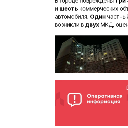
В городе повреждены
три
и
шесть
коммерческих об
автомобиля.
Один
частный
возникли в
двух
МКД, оцен