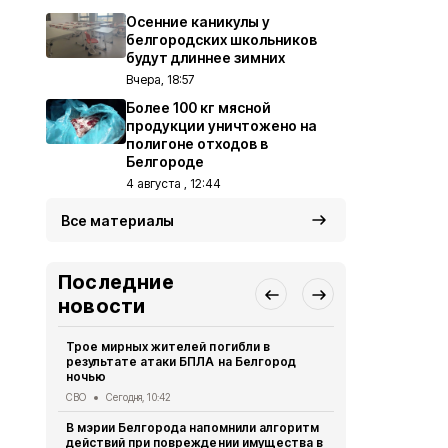
Осенние каникулы у
белгородских школьников
будут длиннее зимних
Вчера, 18:57
Более 100 кг мясной
продукции уничтожено на
полигоне отходов в
Белгороде
4 августа , 12:44
Все материалы
Последние
новости
Трое мирных жителей погибли в
Электросна
результате атаки БПЛА на Белгород
восстанавл
ночью
Белгород
Вч
СВО
Сегодня, 10:42
Осенние ка
В мэрии Белгорода напомнили алгоритм
школьников 
действий при повреждении имущества в