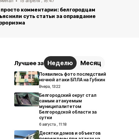
иминал
15 апреля , 16:47
 просто комментарии: белгородцам
ъяснили суть статьи за оправдание
рроризма
Неделю
Месяц
Лучшее за
Появились фото последствий
ночной атаки БПЛА на Губкин
Вчера, 13:22
Белгородский округ стал
самым атакуемым
муниципалитетом
Белгородской области за
сутки
6 августа , 11:18
Десятки домов и объектов
повреждены при атаках на