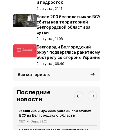
и подросток
2 августа , 21:11
Более 200 беспилотников ВСУ
сбиты над территорией
Белгородской области за
сутки
2 августа , 11:08
Белгород и Белгородский
округ подверглись ракетному
обстрелу со стороны Украины
2 августа , 09:49
Все материалы
Последние
новости
Женщина и мужчина ранены при атаках
В Белгород
ВСУ на Белгородскую область
похитили у 
предлогом 
СВО
Вчера, 22:26
Криминал
Вче