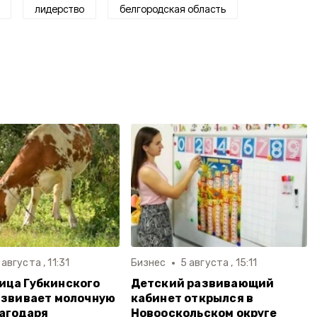
лидерство
белгородская область
 августа , 11:31
Бизнес
5 августа , 15:11
ица Губкинского
Детский развивающий
азвивает молочную
кабинет открылся в
агодаря
Новооскольском округе