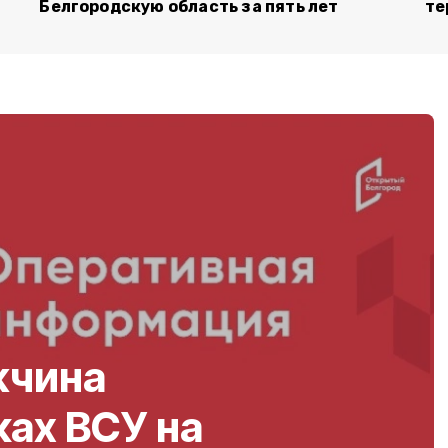
Белгородскую область за пять лет
те
жчина
ках ВСУ на