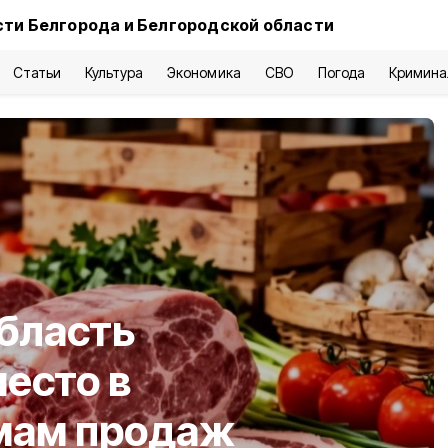
ти Белгорода и Белгородской области
Статьи
Культура
Экономика
СВО
Погода
Кримина
бласть
место в
ёмам продаж