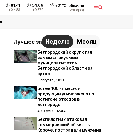
81.41
94.06
+
21
°С,
облачно
+0.48
$
+0.87
€
Белгород
л
Неделю
Месяц
Лучшее за
Белгородский округ стал
самым атакуемым
муниципалитетом
Белгородской области за
сутки
6 августа , 11:18
Более 100 кг мясной
продукции уничтожено на
полигоне отходов в
Белгороде
4 августа , 12:44
Беспилотник атаковал
коммерческий объект в
Короче, пострадали мужчина