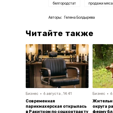
белгородстат
продажи мяса
Авторы:
Гелена Болдырева
Читайте также
Бизнес
6 августа , 14:41
Бизнес
6
Современная
Жительн
парикмахерская открылась
округа р
в Ракитном по соцконтракту
ферму бл