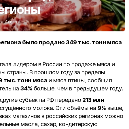
регионы
ть Алиса AI
региона было продано 349 тыс. тонн мяса
тала лидером в России по продаже мяса и
ны страны. В прошлом году за пределы
 тыс. тонн мяса
и мяса птицы, сообщил
тель на
34%
больше, чем в предыдущем году.
 другие субъекты РФ передано
213 млн
 сгущённого молока. Эти объёмы на
9%
выше,
вках магазинов в российских регионах можно
тельные масла, сахар, кондитерскую