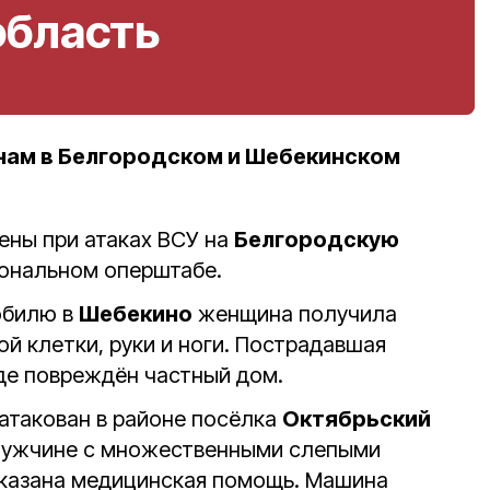
область
нам в Белгородском и Шебекинском
ены при атаках ВСУ на
Белгородскую
иональном оперштабе.
обилю в
Шебекино
женщина получила
й клетки, руки и ноги. Пострадавшая
оде повреждён частный дом.
атакован в районе посёлка
Октябрьский
Мужчине с множественными слепыми
казана медицинская помощь. Машина