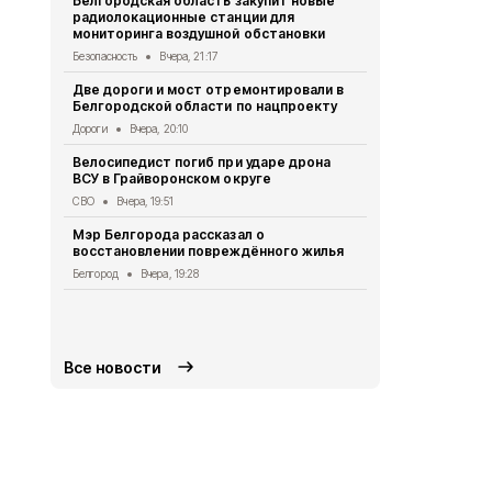
Белгородская область закупит новые
радиолокационные станции для
Житель Шеб
мониторинга воздушной обстановки
тяжёлые ра
дрона
Безопасность
Вчера, 21:17
СВО
Вчера, 1
Две дороги и мост отремонтировали в
Белгородской области по нацпроекту
Александр 
Борисовског
Дороги
Вчера, 20:10
освобожден
Велосипедист погиб при ударе дрона
Общество
Вч
ВСУ в Грайворонском округе
В выходные
СВО
Вчера, 19:51
аномальная
Мэр Белгорода рассказал о
Погода
Вчера
восстановлении повреждённого жилья
Белгородск
Белгород
Вчера, 19:28
лечить тяж
совместно 
СВО
Вчера, 1
Все новости