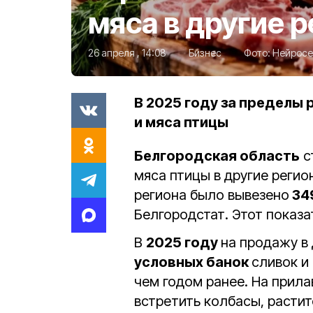
мяса в другие 
26 апреля , 14:08
Бизнес
Фото:
Нейросе
В 2025 году за пределы 
и мяса птицы
Белгородская область
с
мяса птицы в другие регио
региона было вывезено
349
Белгородстат. Этот показа
В
2025 году
на продажу в
условных банок
сливок и
чем годом ранее.
На прила
встретить колбасы, расти