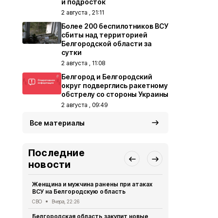
и подросток
2 августа , 21:11
Более 200 беспилотников ВСУ
сбиты над территорией
Белгородской области за
сутки
2 августа , 11:08
Белгород и Белгородский
округ подверглись ракетному
обстрелу со стороны Украины
2 августа , 09:49
Все материалы
Последние
новости
Женщина и мужчина ранены при атаках
В Белгород
ВСУ на Белгородскую область
похитили у 
предлогом 
СВО
Вчера, 22:26
Криминал
Вче
Белгородская область закупит новые