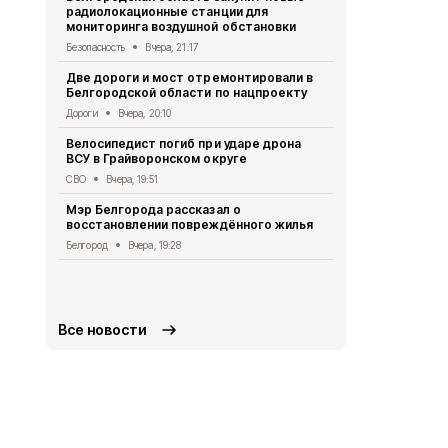
радиолокационные станции для
Житель Шеб
мониторинга воздушной обстановки
тяжёлые ра
дрона
Безопасность
Вчера, 21:17
СВО
Вчера, 1
Две дороги и мост отремонтировали в
Белгородской области по нацпроекту
Александр 
Борисовског
Дороги
Вчера, 20:10
освобожден
Велосипедист погиб при ударе дрона
Общество
Вч
ВСУ в Грайворонском округе
В выходные
СВО
Вчера, 19:51
аномальная
Мэр Белгорода рассказал о
Погода
Вчера
восстановлении повреждённого жилья
Белгородск
Белгород
Вчера, 19:28
лечить тяж
совместно 
СВО
Вчера, 1
Все новости