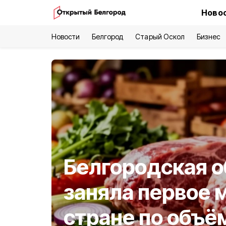
Новос
Новости
Белгород
Старый Оскол
Бизнес
Белгородская о
заняла первое 
стране по объ