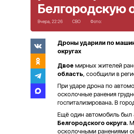
Белгородскую 
Вчера, 22:26
СВО
Фото:
Дроны ударили по маши
округах
Двое
мирных жителей ран
область
, сообщили в рег
При ударе дрона по автом
осколочные ранения грудно
госпитализирована. В гор
Ещё один автомобиль был 
Белгородского округа
. 
осколочными ранениями о