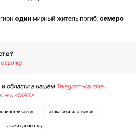
егион
один
мирный житель погиб,
семеро
сте?
ссылку
 и области в нашем
Telegram-канале
,
кте»
,
«MAX»
еспилотника всу
атака беспилотников
атаки дронов всу