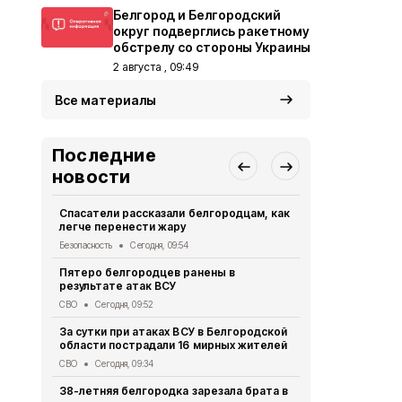
Белгород и Белгородский
округ подверглись ракетному
обстрелу со стороны Украины
2 августа , 09:49
Все материалы
Последние
новости
Спасатели рассказали белгородцам, как
В Белгород
легче перенести жару
граждански
четверо
Безопасность
Сегодня, 09:54
СВО
Вчера, 
Пятеро белгородцев ранены в
результате атак ВСУ
Три человек
Белгородск
СВО
Сегодня, 09:52
СВО
Вчера, 
За сутки при атаках ВСУ в Белгородской
области пострадали 16 мирных жителей
Пять челов
губернатор
СВО
Сегодня, 09:34
Власть
Вчера
38-летняя белгородка зарезала брата в