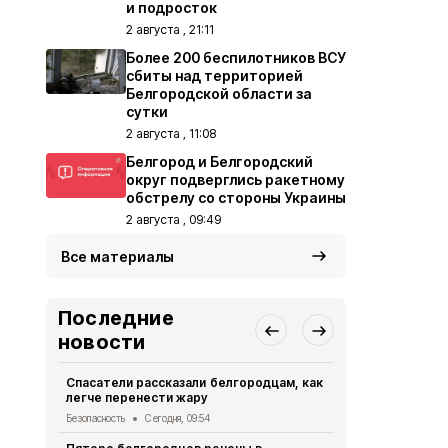
и подросток
2 августа , 21:11
Более 200 беспилотников ВСУ
сбиты над территорией
Белгородской области за
сутки
2 августа , 11:08
Белгород и Белгородский
округ подверглись ракетному
обстрелу со стороны Украины
2 августа , 09:49
Все материалы
Последние
новости
Спасатели рассказали белгородцам, как
В Белгород
легче перенести жару
граждански
четверо
Безопасность
Сегодня, 09:54
СВО
Вчера, 