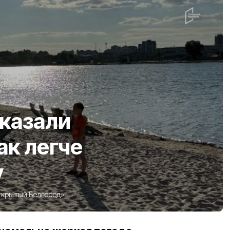
казали
ак легче
у
крытый Белгород»