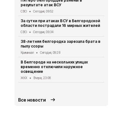
Пятеро белгородцев ранены в
результате атак ВСУ
Три человек
Белгородск
СВО
Сегодня, 09:52
СВО
Вчера, 
За сутки при атаках ВСУ в Белгородской
области пострадали 16 мирных жителей
Пять челов
губернатор
СВО
Сегодня, 09:34
Власть
Вчера
38-летняя белгородка зарезала брата в
пылу ссоры
Четверо ми
атак украин
Криминал
Сегодня, 09:28
области
В Белгороде на нескольких улицах
СВО
Вчера, 1
временно отключили наружное
освещение
Автомобиль
округа подв
ЖКХ
Вчера, 23:08
дрона
СВО
Вчера, 1
Все новости