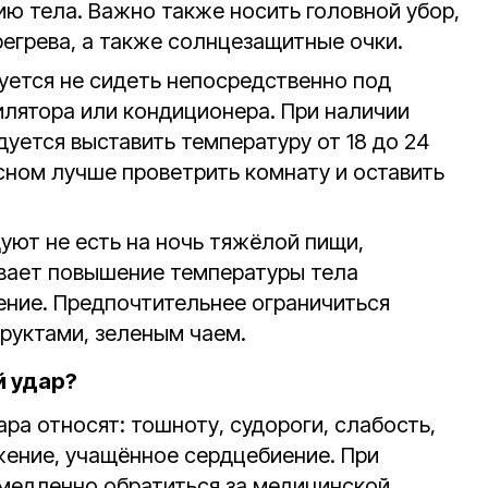
ю тела. Важно также носить головной убор,
регрева, а также солнцезащитные очки.
ется не сидеть непосредственно под
илятора или кондиционера. При наличии
уется выставить температуру от 18 до 24
 сном лучше проветрить комнату и оставить
ют не есть на ночь тяжёлой пищи,
вает повышение температуры тела
ение. Предпочтительнее ограничиться
руктами, зеленым чаем.
й удар?
ра относят: тошноту, судороги, слабость,
жение, учащённое сердцебиение. При
медленно обратиться за медицинской