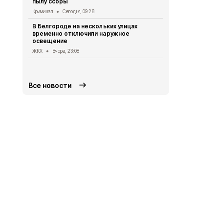
пылу ссоры
Четверо ми
атак украин
Криминал
Сегодня, 09:28
области
В Белгороде на нескольких улицах
СВО
Вчера, 1
временно отключили наружное
освещение
Автомобиль
округа подв
ЖКХ
Вчера, 23:08
дрона
СВО
Вчера, 1
Все новости