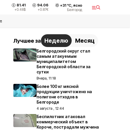
81.41
94.06
+
31
°С,
ясно
+0.48
$
+0.87
€
Белгород
л
Неделю
Месяц
Лучшее за
Белгородский округ стал
самым атакуемым
муниципалитетом
Белгородской области за
сутки
Вчера, 11:18
Более 100 кг мясной
продукции уничтожено на
полигоне отходов в
Белгороде
4 августа , 12:44
Беспилотник атаковал
коммерческий объект в
Короче, пострадали мужчина