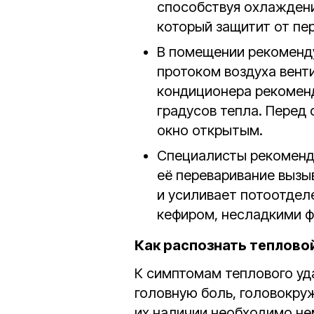
способствуя охлаждени
который защитит от пе
В помещении рекоменду
протоком воздуха вент
кондиционера рекоменд
градусов тепла. Перед
окно открытым.
Специалисты рекоменду
её переваривание вызы
и усиливает потоотдел
кефиром, несладкими ф
Как распознать теплово
К симптомам теплового уда
головную боль, головокру
их наличии необходимо не