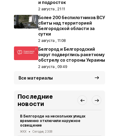
и подросток
2 августа , 21:11
Более 200 беспилотников ВСУ
сбиты над территорией
Белгородской области за
сутки
2 августа , 11:08
Белгород и Белгородский
округ подверглись ракетному
обстрелу со стороны Украины
2 августа , 09:49
Все материалы
Последние
новости
В Белгороде на нескольких улицах
Автомобиль
временно отключили наружное
округа подв
освещение
дрона
ЖКХ
Сегодня, 23:08
СВО
Сегодня