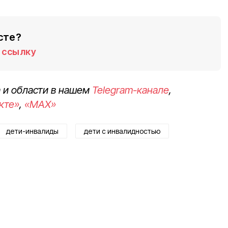
сте?
ссылку
 и области в нашем
Telegram-канале
,
кте»
,
«MAX»
дети-инвалиды
дети с инвалидностью