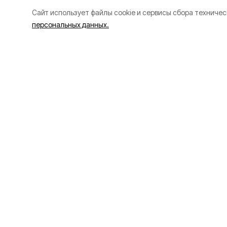
Cайт использует файлы cookie и сервисы сбора техничес
персональных данных.
В Белгороде на
улицах времен
отключили нар
освещение
Сегодня, 23:08
ЖКХ
Фото:
«Открытый Бе