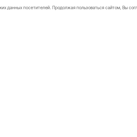
ких данных посетителей.
Продолжая пользоваться сайтом, Вы сог
 нескольких
но
ужное
лгород» (архив)