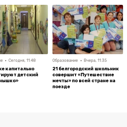
ие
Сегодня, 11:48
Образование
Вчера, 11:35
ке капитально
21 белгородский школьник
тируют детский
совершит «Путешествие
лнышко»
мечты» по всей стране на
поезде