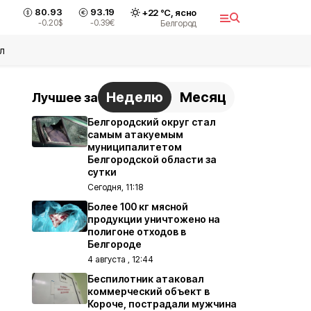
80.93
93.19
+
22
°С,
ясно
-0.20
$
-0.39
€
Белгород
л
Неделю
Месяц
Лучшее за
Белгородский округ стал
самым атакуемым
муниципалитетом
Белгородской области за
сутки
Сегодня, 11:18
Более 100 кг мясной
продукции уничтожено на
полигоне отходов в
Белгороде
4 августа , 12:44
Беспилотник атаковал
коммерческий объект в
Короче, пострадали мужчина