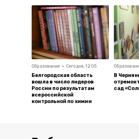
Образование
Сегодня, 12:05
Образован
Белгородская область
В Чернян
вошла в число лидеров
отремон
России по результатам
сад «Со
всероссийской
контрольной по химии