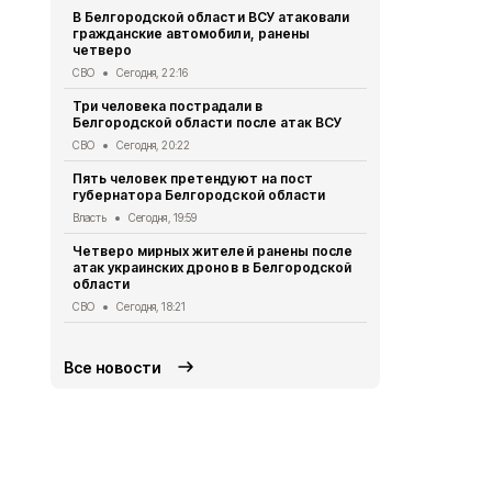
В Белгородской области ВСУ атаковали
Первый эта
гражданские автомобили, ранены
участковый
четверо
области 11 
СВО
Сегодня, 22:16
Общество
Се
Три человека пострадали в
В Белгородс
Белгородской области после атак ВСУ
атак ВСУ по
жителей
СВО
Сегодня, 20:22
СВО
Сегодня,
Пять человек претендуют на пост
губернатора Белгородской области
Водитель л
пострадал 
Власть
Сегодня, 19:59
«КамАЗом» 
Четверо мирных жителей ранены после
ДТП
Сегодня
атак украинских дронов в Белгородской
области
В Белгородс
родились 50
СВО
Сегодня, 18:21
Общество
Се
Все новости