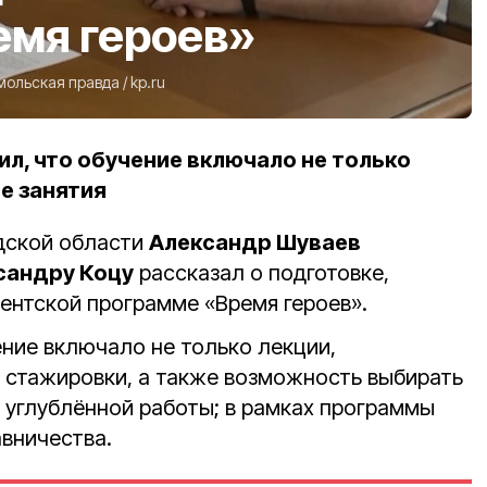
емя героев»
мольская правда
/
kp.ru
л, что обучение включало не только
ие занятия
дской области
Александр Шуваев
сандру Коцу
рассказал о подготовке,
ентской программе «Время героев».
ение включало не только лекции,
, стажировки, а также возможность выбирать
я углублённой работы; в рамках программы
авничества.