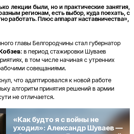
ько лекции были, но и практические занятия,
азным регионам, есть выбор, куда поехать, с
но работать. Плюс аппарат наставничества»,
ного главы Белгородчины стал губернатор
Кобзев
: в период стажировки Шуваев
иятиях, в том числе начиная с утренних
 рабочими совещаниями.
нул, что адаптировался к новой работе
льку алгоритм принятия решений в армии
сути не отличается.
«Как будто я с войны не
уходил»: Александр Шуваев —