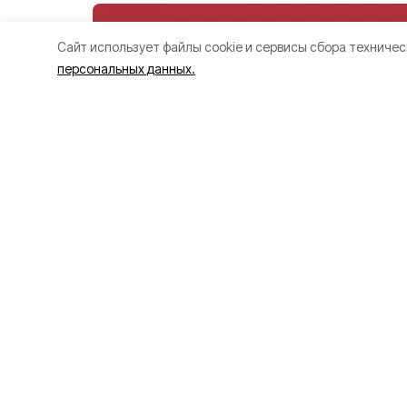
Cайт использует файлы cookie и сервисы сбора техничес
персональных данных.
Женщина и му
ранены при ата
Белгородскую 
Сегодня, 22:26
СВО
Фото: