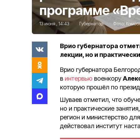
программе «Вр
13 июня , 14:43
Губернатор
Фото:
Комсо
Врио губернатора отмети
лекции, но и практическ
Врио губернатора Белгоро
в
интервью
военкору
Алек
которую прошёл по презид
Шуваев отметил, что обуч
но и практические занятия
регион и министерство дл
действовал институт наст