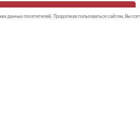
ких данных посетителей.
Продолжая пользоваться сайтом, Вы сог
жчина
ках ВСУ на
область