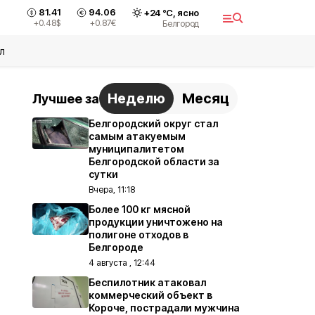
81.41
94.06
+
24
°С,
ясно
+0.48
$
+0.87
€
Белгород
л
Неделю
Месяц
Лучшее за
Белгородский округ стал
самым атакуемым
муниципалитетом
Белгородской области за
сутки
Вчера, 11:18
Более 100 кг мясной
продукции уничтожено на
полигоне отходов в
Белгороде
4 августа , 12:44
Беспилотник атаковал
коммерческий объект в
Короче, пострадали мужчина