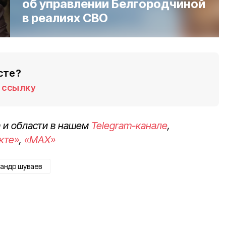
об управлении Белгородчиной
в реалиях СВО
сте?
ссылку
 и области в нашем
Telegram-канале
,
кте»
,
«MAX»
андр шуваев