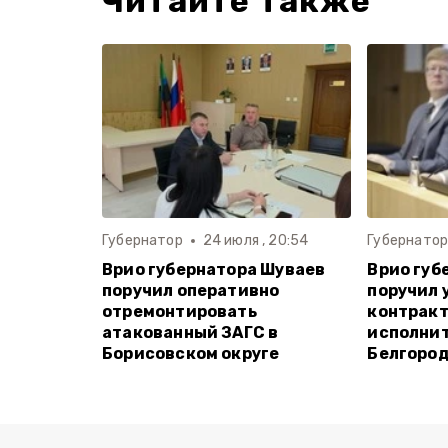
Читайте также
Губернатор
24 июля , 20:54
Губернато
Врио губернатора Шуваев
Врио губ
поручил оперативно
поручил 
отремонтировать
контрак
атакованный ЗАГС в
исполнит
Борисовском округе
Белгород