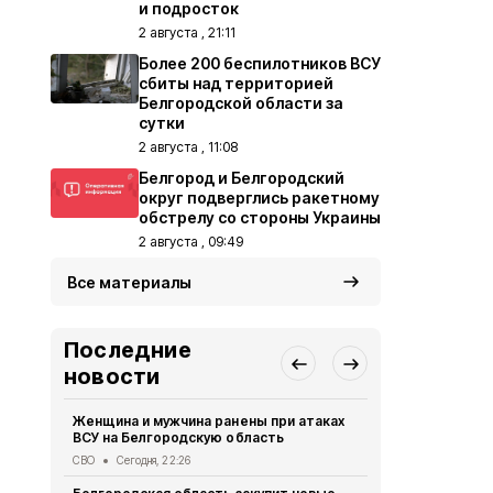
и подросток
2 августа , 21:11
Более 200 беспилотников ВСУ
сбиты над территорией
Белгородской области за
сутки
2 августа , 11:08
Белгород и Белгородский
округ подверглись ракетному
обстрелу со стороны Украины
2 августа , 09:49
Все материалы
Последние
новости
Женщина и мужчина ранены при атаках
В Белгород
ВСУ на Белгородскую область
похитили у 
предлогом 
СВО
Сегодня, 22:26
Криминал
Сег