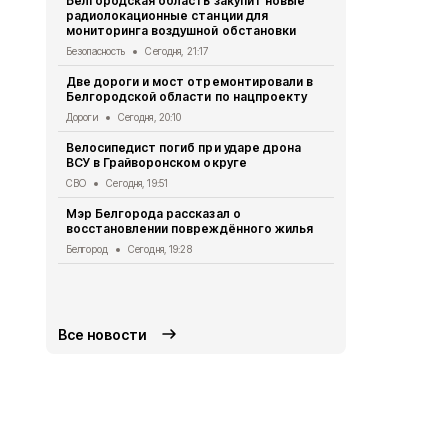
Белгородская область закупит новые
радиолокационные станции для
Житель Шеб
мониторинга воздушной обстановки
тяжёлые ра
дрона
Безопасность
Сегодня, 21:17
СВО
Сегодня
Две дороги и мост отремонтировали в
Белгородской области по нацпроекту
Александр 
Борисовског
Дороги
Сегодня, 20:10
освобожден
Велосипедист погиб при ударе дрона
Общество
Се
ВСУ в Грайворонском округе
В выходные
СВО
Сегодня, 19:51
аномальная
Мэр Белгорода рассказал о
Погода
Сегод
восстановлении повреждённого жилья
Белгородск
Белгород
Сегодня, 19:28
лечить тяж
совместно 
СВО
Сегодня
Все новости